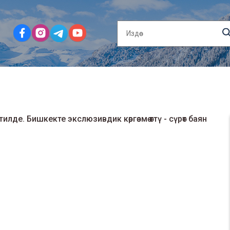
Улуттук кийимдер заманбап стилде. Бишкекте экслюзивдик көргөзмө өттү - сүрөт баян