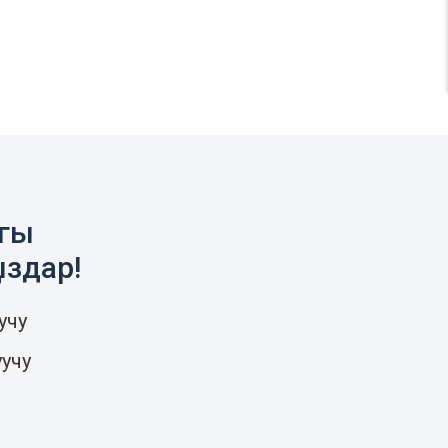
агы
ыздар!
учу
уучу