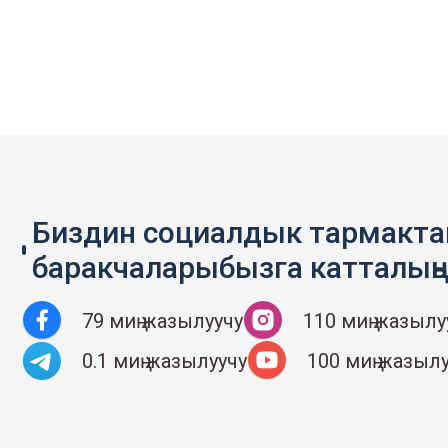
Биздин социалдык тармакт
баракчаларыбызга катталың
79 миң жазылуучу
110 миң жазылу
0.1 миң жазылуучу
100 миң жазыл