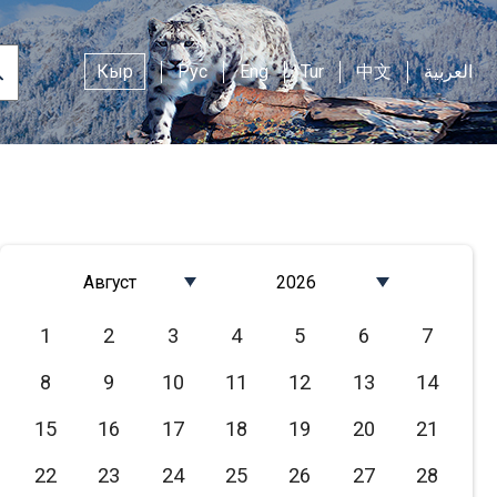
Кыр
Рус
Eng
Tur
中文
العربية
Август
2026
Январь
2026
1
2
3
4
5
6
7
Февраль
2025
8
9
10
11
12
13
14
Март
2024
Апрель
2023
15
16
17
18
19
20
21
Май
2022
22
23
24
25
26
27
28
Июнь
2021