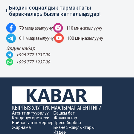
Биздин социалдык тармактагы
баракчаларыбызга катталыңыздар!
79 миң жазылуучу
110 миң жазылуучу
0.1 миң жазылуучу
100 миң жазылуучу
Элдик кабар
+996 777 1937 00
+996 777 1937 00
Агенттик тууралуу
Башкы бет
Колдонуу эрежеси
Жаңылыктар
Байланыш номерлер
Пресс-борбор
Жарнама
Бизнес жаңылыктары
Издөө