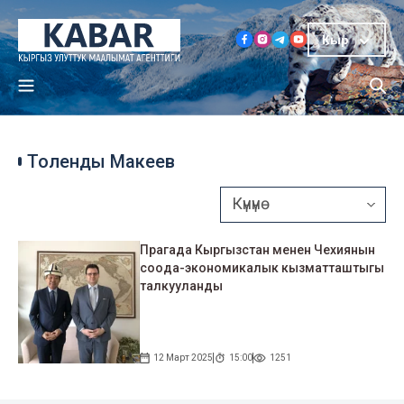
Кыр
Толенды Макеев
Прагада Кыргызстан менен Чехиянын
соода-экономикалык кызматташтыгы
талкууланды
12 Март 2025
15:00
1251