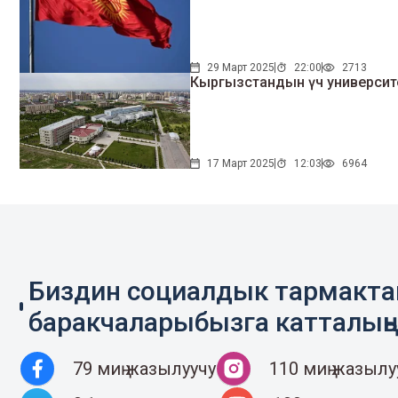
29 Март 2025
22:00
2713
Кыргызстандын үч университе
17 Март 2025
12:03
6964
Биздин социалдык тармакт
баракчаларыбызга катталың
79 миң жазылуучу
110 миң жазылу