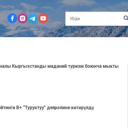
урналы Кыргызстанды маданий туризм боюнча мыкты
тинги B+ “Туруктуу” деңгээлине көтөрүлдү