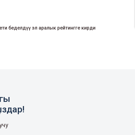
ти беделдүү эл аралык рейтингге кирди
агы
ыздар!
учу