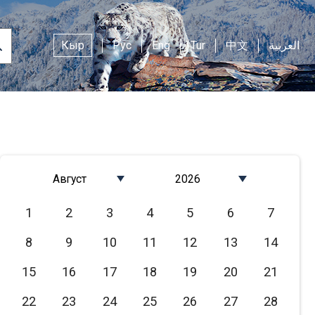
Кыр
Рус
Eng
Tur
中文
العربية
Август
2026
Январь
2026
1
2
3
4
5
6
7
Февраль
2025
8
9
10
11
12
13
14
Март
2024
Апрель
2023
15
16
17
18
19
20
21
Май
2022
22
23
24
25
26
27
28
Июнь
2021