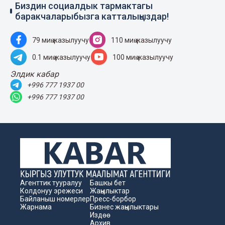
Биздин социалдык тармактагы
баракчаларыбызга катталыңыздар!
79 миң жазылуучу
110 миң жазылуучу
0.1 миң жазылуучу
100 миң жазылуучу
Элдик кабар
+996 777 1937 00
+996 777 1937 00
Агенттик тууралуу
Башкы бет
Колдонуу эрежеси
Жаңылыктар
Байланыш номерлер
Пресс-борбор
Жарнама
Бизнес жаңылыктары
Издөө
Архив