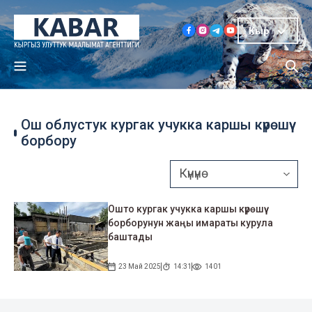
Кыр
Ош облустук кургак учукка каршы күрөшүү
борбору
Ошто кургак учукка каршы күрөшүү
борборунун жаңы имараты курула
баштады
23 Май 2025
14:31
1401