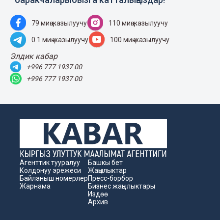
79 миң жазылуучу
110 миң жазылуучу
0.1 миң жазылуучу
100 миң жазылуучу
Элдик кабар
+996 777 1937 00
+996 777 1937 00
Агенттик тууралуу
Башкы бет
Колдонуу эрежеси
Жаңылыктар
Байланыш номерлер
Пресс-борбор
Жарнама
Бизнес жаңылыктары
Издөө
Архив