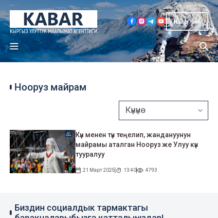
Кыр
Нооруз майрам
Күн менен түн теңелип, жандануунун
майрамы аталган Нооруз же Улуу күн
тууралуу
21 Март 2025
13:40
4793
Биздин социалдык тармактагы
баракчаларыбызга катталыңыздар!