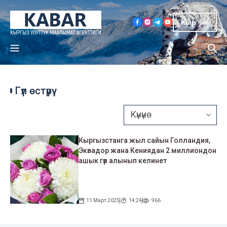
Кыр
Гүл өстүрүү
Кыргызстанга жыл сайын Голландия,
Эквадор жана Кениядан 2 миллиондон
ашык гүл алынып келинет
11 Март 2025
14:24
966