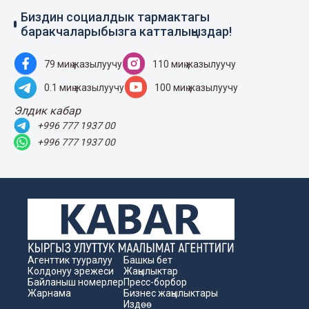
Биздин социалдык тармактагы
баракчаларыбызга катталыңыздар!
79 миң жазылуучу
110 миң жазылуучу
0.1 миң жазылуучу
100 миң жазылуучу
Элдик кабар
+996 777 1937 00
+996 777 1937 00
Агенттик тууралуу
Башкы бет
Колдонуу эрежеси
Жаңылыктар
Байланыш номерлер
Пресс-борбор
Жарнама
Бизнес жаңылыктары
Издөө