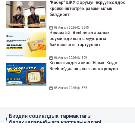
"Кабар" ШКУ форумун өткөрүүгө колдоо
көрсөткөн өнөктөштөргө ыраазычылык
билдирет
09 Август 2026
2645
Чексиз 5G: Beeline эл аралык
роумингде жаңы муундагы
байланышты тартуулайт
06 Август 2026
309
Көл жээгиндеги кино: Ысык-Көлдө
Beeline’дан акысыз кино көрсөтүлөр
05 Август 2026
376
Биздин социалдык тармактагы
баракчаларыбызга катталыңыздар!