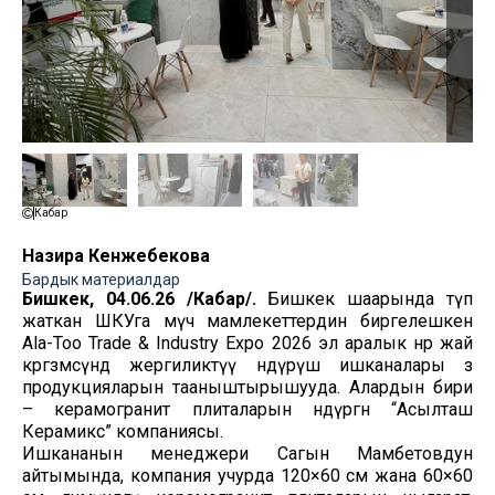
Кабар
Назира Кенжебекова
Бардык материалдар
Бишкек, 04.06.26 /Кабар/.
Бишкек шаарында өтүп
жаткан ШКУга мүчө мамлекеттердин биргелешкен
Ala-Too Trade & Industry Expo 2026 эл аралык өнөр жай
көргөзмөсүндө жергиликтүү өндүрүш ишканалары өз
продукцияларын тааныштырышууда. Алардын бири
– керамогранит плиталарын өндүргөн “Асылташ
Керамикс” компаниясы.
Ишкананын менеджери Сагын Мамбетовдун
айтымында, компания учурда 120×60 см жана 60×60