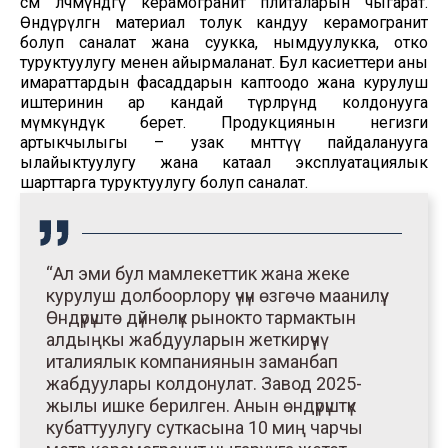
см өлчөмүндөгү керамогранит плиталарын чыгарат.
Өндүрүлгөн материал толук кандуу керамогранит
болуп саналат жана суукка, нымдуулукка, отко
туруктуулугу менен айырмаланат. Бул касиеттери аны
имараттардын фасаддарын каптоодо жана курулуш
иштеринин ар кандай түрлөрүндө колдонууга
мүмкүндүк берет. Продукциянын негизги
артыкчылыгы – узак мөөнөттүү пайдаланууга
ылайыктуулугу жана катаал эксплуатациялык
шарттарга туруктуулугу болуп саналат.
“Ал эми бул мамлекеттик жана жеке
курулуш долбоорлору үчүн өзгөчө маанилүү.
Өндүрүштө дүйнөлүк рынокто тармактын
алдыңкы жабдууларын жеткирүүчү
италиялык компаниянын заманбап
жабдуулары колдонулат. Завод 2025-
жылы ишке берилген. Анын өндүрүштүк
кубаттуулугу суткасына 10 миң чарчы