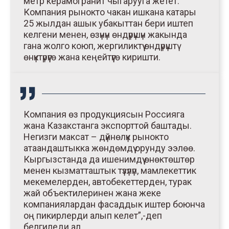
метр керамогранит чыгарууга жетет.
Компания рынокто чакан ишкана катары
25 жылдан ашык убакыттан бери иштеп
келгени менен, өзүнүн өндүрүшүн жакында
гана жолго коюп, жергиликтүү өндүрүштү
өнүктүрүүгө жана кеңейтүүгө киришти.
Компания өз продукциясын Россияга
жана Казакстанга экспорттой баштады.
Негизги максат – дүйнөлүк рынокто
атаандаштыкка жөндөмдүү орунду ээлөө.
Кыргызстанда да ишенимдүү өнөктөштөр
менен кызматташтык түзүлүп, мамлекеттик
мекемелерден, автобекеттерден, турак
жай объектилеринен жана жеке
компаниялардан фасаддык иштер боюнча
оң пикирлерди алып келет”,-деп
белгиледи ал.