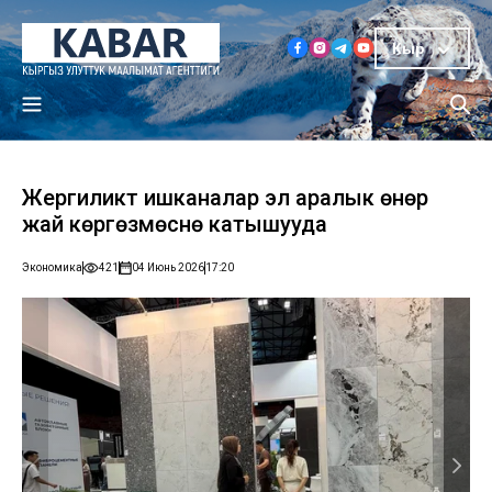
Кыр
Жергиликтүү ишканалар эл аралык өнөр
жай көргөзмөсүнө катышууда
Экономика
421
04 Июнь 2026
17:20