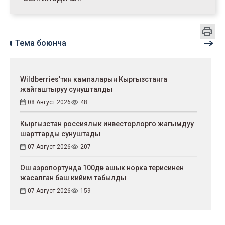
Тема боюнча
Wildberries'тин кампаларын Кыргызстанга
жайгаштыруу сунушталды
08 Август 2026
48
Кыргызстан россиялык инвесторлорго жагымдуу
шарттарды сунуштады
07 Август 2026
207
Ош аэропортунда 100дөн ашык норка терисинен
жасалган баш кийим табылды
07 Август 2026
159