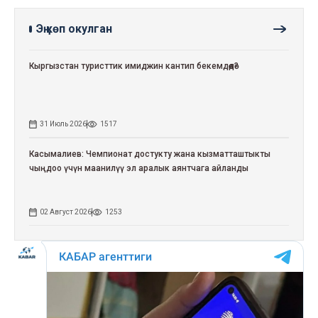
Эң көп окулган
Кыргызстан туристтик имиджин кантип бекемдөөдө?
31 Июль 2026
1517
Касымалиев: Чемпионат достукту жана кызматташтыкты
чыңдоо үчүн маанилүү эл аралык аянтчага айланды
02 Август 2026
1253