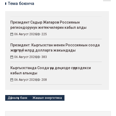
Тема боюнча
Президент Садыр Жапаров Россиянын
региондорунун жетекчилерин кабыл алды
06 Август 2026
225
Президент: Кыргызстан менен Росссиянын соода
жүгүртүүсү 4 млрд долларга жакындады
06 Август 2026
383
Кыргызстанда Соода үчүн деңизде сүзүү кодекси
кабыл алынды
06 Август 2026
208
Дүйнөлүк банк
Жашыл энергетика