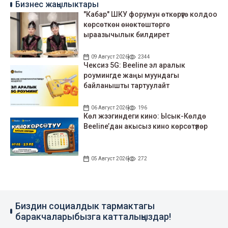
Бизнес жаңылыктары
"Кабар" ШКУ форумун өткөрүүгө колдоо
көрсөткөн өнөктөштөргө
ыраазычылык билдирет
09 Август 2026
2344
Чексиз 5G: Beeline эл аралык
роумингде жаңы муундагы
байланышты тартуулайт
06 Август 2026
196
Көл жээгиндеги кино: Ысык-Көлдө
Beeline’дан акысыз кино көрсөтүлөр
05 Август 2026
272
Биздин социалдык тармактагы
баракчаларыбызга катталыңыздар!