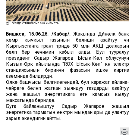
Президенттин басма сөз кызматы
Бишкек, 15.06.26. /Кабар/.
Жакында Дүйнөлүк банк
көмүр кычкыл газынын бөлүнүшүн азайтуу үчүн
Кыргызстанга грант түрүндө 50 млн АКШ долларын
бөлүп берүү чечимин кабыл алды. Бул тууралуу
президент Садыр Жапаров Ысык-Көл облусунун
Кызыл-Өрүк айылында “ROX Ысык-Көл” күн электр
станциясынын биринчи фазасын ишке киргизүү
аземинде билдирди.
Өлкө башчысы белгилегендей, бул каражат айлана-
чөйрөгө бөлүнүп жаткан зыяндуу газдарды азайтуу
жана жашыл энергетикага өтүүнү камсыз кылуу
максатында берилүүдө.
Буга байланыштуу Садыр Жапаров жашыл
энергетика тармагын өнүктүрүүнү мындан ары да улантуу
зарыл экендигин айтты.