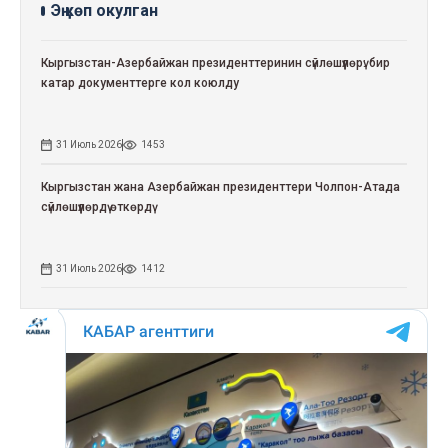
Эң көп окулган
Кыргызстан-Азербайжан президенттеринин сүйлөшүүлөрү: бир
катар документтерге кол коюлду
31 Июль 2026
1453
Кыргызстан жана Азербайжан президенттери Чолпон-Атада
сүйлөшүүлөрдү өткөрдү
31 Июль 2026
1412