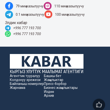
79 миң жазылуучу
110 миң жазылуучу
0.1 миң жазылуучу
100 миң жазылуучу
Элдик кабар
+996 777 193 700
+996 777 193 700
Агенттик тууралуу
Башкы бет
Колдонуу эрежеси
Жаңылыктар
Байланыш номерлер
Пресс-борбор
Жарнама
Бизнес жаңылыктары
Издөө
Архив