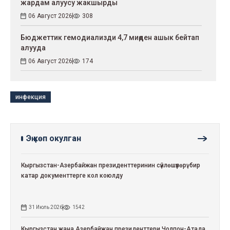
жардам алуусу жакшырды
06 Август 2026
308
Бюджеттик гемодиализди 4,7 миңден ашык бейтап
алууда
06 Август 2026
174
инфекция
Эң көп окулган
Кыргызстан-Азербайжан президенттеринин сүйлөшүүлөрү: бир
катар документтерге кол коюлду
31 Июль 2026
1542
Кыргызстан жана Азербайжан президенттери Чолпон-Атада