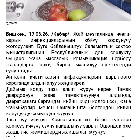
www
Бишкек, 17.06.26. /Кабар/.
Жай мезгилинде ичеги-
карын инфекцияларынын көбөйүү коркунучу
жогорулайт. Буга байланыштуу Саламаттык сактоо
министрлигинин Республикалык ден соолукту
чыңдоо жана массалык коммуникация борбору
жарандарга жөнөкөй, бирок маанилүү эрежелерди
сунуштады.
Анткени ичеги-карын инфекцияларын дарылоого
караганда алдын алуу жеңилирек.
Дайыма колду таза алып жүрүү керек. Тамак
даярдоонун жана тамактануунун алдында,
дааратканага баргандан кийин, көчөдөн келген соң жана
жаныбарлар менен байланышта болгондон кийин
колуңузду самындап жууңуз.
Таза суу ичиңиз. Кайнатылган же бөтөлкөгө куюлган
коопсуз ичүүчү сууну пайдалануу зарыл. Ошондой эле
жашылча-жемиштерди жакшылап жууңуз.