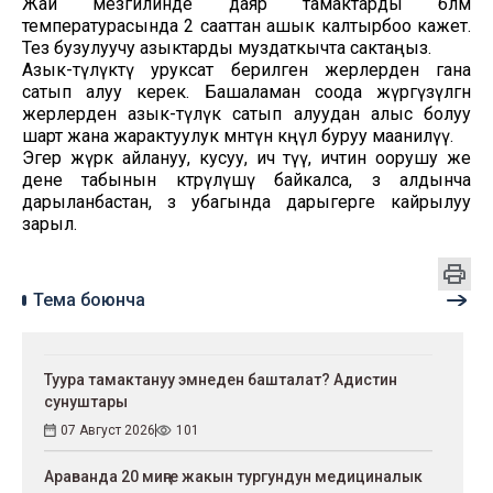
Жай мезгилинде даяр тамактарды бөлмө
температурасында 2 сааттан ашык калтырбоо кажет.
Тез бузулуучу азыктарды муздаткычта сактаңыз.
Азык-түлүктү уруксат берилген жерлерден гана
сатып алуу керек. Башаламан соода жүргүзүлгөн
жерлерден азык-түлүк сатып алуудан алыс болуу
шарт жана жарактуулук мөөнөтүнө көңүл буруу маанилүү.
Эгер жүрөк айлануу, кусуу, ич өтүү, ичтин оорушу же
дене табынын көтөрүлүшү байкалса, өз алдынча
дарыланбастан, өз убагында дарыгерге кайрылуу
зарыл.
Тема боюнча
Туура тамактануу эмнеден башталат? Адистин
сунуштары
07 Август 2026
101
Араванда 20 миңге жакын тургундун медициналык