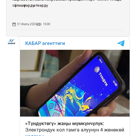
сүйлөшүүлөрдү өткөрдү
31 Июль 2026
1500