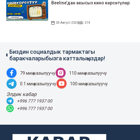
Beeline’дан акысыз кино көрсөтүлөр
05 Август 2026
314
Биздин социалдык тармактагы
баракчаларыбызга катталыңыздар!
79 миң жазылуучу
110 миң жазылуучу
0.1 миң жазылуучу
100 миң жазылуучу
Элдик кабар
+996 777 1937 00
+996 777 1937 00