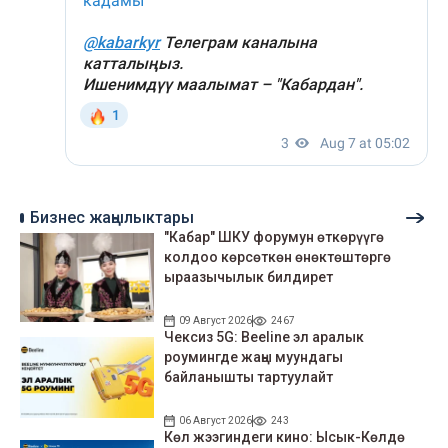
Бизнес жаңылыктары
"Кабар" ШКУ форумун өткөрүүгө
колдоо көрсөткөн өнөктөштөргө
ыраазычылык билдирет
09 Август 2026
2467
Чексиз 5G: Beeline эл аралык
роумингде жаңы муундагы
байланышты тартуулайт
06 Август 2026
243
Көл жээгиндеги кино: Ысык-Көлдө