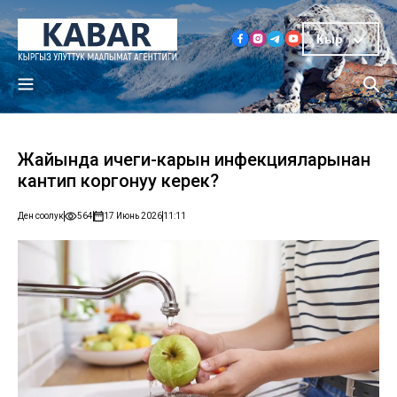
Кыр
Жайында ичеги-карын инфекцияларынан
кантип коргонуу керек?
Ден соолук
564
17 Июнь 2026
11:11