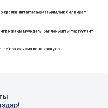
о көрсөткөн өнөктөштөргө ыраазычылык билдирет
умингде жаңы муундагы байланышты тартуулайт
line’дан акысыз кино көрсөтүлөр
агы
ыздар!