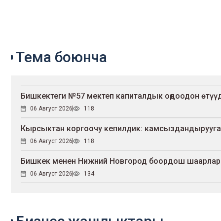
Тема боюнча
Бишкектеги №57 мектеп капиталдык оңдоодон өтүү
06 Август 2026
118
Кырсыктан коргоочу кепилдик: камсыздандырууга 
06 Август 2026
118
Бишкек менен Нижний Новгород боордош шаарлар
06 Август 2026
134