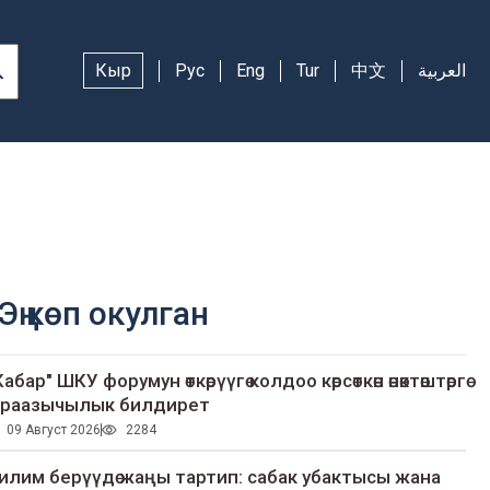
Кыр
Рус
Eng
Tur
中文
العربية
Эң көп окулган
Кабар" ШКУ форумун өткөрүүгө колдоо көрсөткөн өнөктөштөргө
раазычылык билдирет
09 Август 2026
2284
илим берүүдө жаңы тартип: сабак убактысы жана