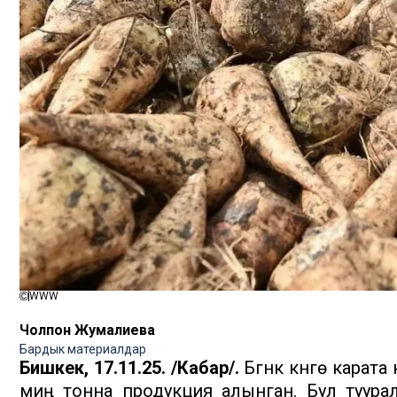
WWW
Чолпон Жумалиева
Бардык материалдар
Бишкек, 17.11.25. /Кабар/.
Бүгүнкү күнгө кара
миң тонна продукция алынган. Бул туурал