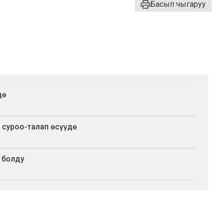
Басып чыгаруу
дө
суроо-талап өсүүдө
 болду