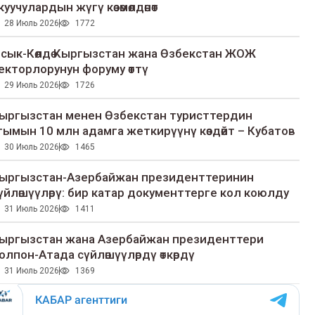
куучулардын жүгү көзөмөлдөнөт
28 Июль 2026
1772
сык-Көлдө Кыргызстан жана Өзбекстан ЖОЖ
екторлорунун форуму өттү
29 Июль 2026
1726
ыргызстан менен Өзбекстан туристтердин
гымын 10 млн адамга жеткирүүнү көздөйт – Кубатов
30 Июль 2026
1465
ыргызстан-Азербайжан президенттеринин
үйлөшүүлөрү: бир катар документтерге кол коюлду
31 Июль 2026
1411
ыргызстан жана Азербайжан президенттери
олпон-Атада сүйлөшүүлөрдү өткөрдү
31 Июль 2026
1369