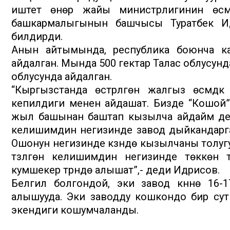
иштетүү өнөр жайы министрлигинин өсүмд
башкармалыгынын башчысы Туратбек Ид
билдирди.
Анын айтымында, республика боюнча к
айдалган. Мында 500 гектар Талас облусунда
облусунда айдалган.
“Кыргызстанда өстүрүлгөн жалгыз өсүмд
кепилдиги менен айдашат. Бизде “Кошой”
жыл башынан баштап кызылча айдайм дег
келишимдин негизинде завод дыйкандарга 
Ошонун негизинде күзүндө кызылчаны толу
түзүлгөн келишимдин негизинде төккөн т
кумшекер түрүндө алышат”,- деди Идрисов.
Белгилүү болгондой, эки завод күнүнө 1
алышууда. Эки заводду кошкондо бир суткада
экендиги кошумчаланды.