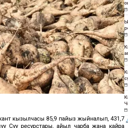
о
Ы
р
К
а
К
с
К
Ч
та кант кызылчасы 85,9 пайыз жыйналып, 431,7
уу Суу ресурстары, айыл чарба жана кайра