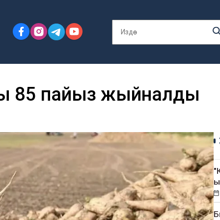
сы 85 пайыз жыйналды
"
ы
Б