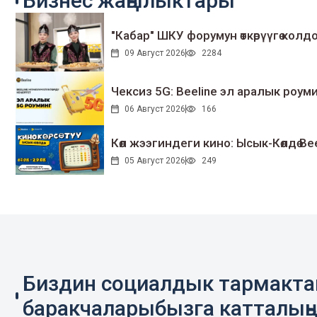
Бизнес жаңылыктары
"Кабар" ШКУ форумун өткөрүүгө колдо
09 Август 2026
2284
Чексиз 5G: Beeline эл аралык ро
06 Август 2026
166
Көл жээгиндеги кино: Ысык-Көлдө Bee
05 Август 2026
249
Биздин социалдык тармакт
баракчаларыбызга катталың