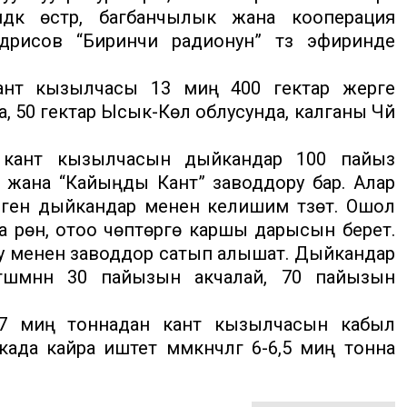
үк өстүрүү, багбанчылык жана кооперация
рисов “Биринчи радионун” түз эфиринде
ант кызылчасы 13 миң 400 гектар жерге
, 50 гектар Ысык-Көл облусунда, калганы Чүй
үк кант кызылчасын дыйкандар 100 пайыз
 жана “Кайыңды Кант” заводдору бар. Алар
ен дыйкандар менен келишим түзөт. Ошол
үрөн, отоо чөптөргө каршы дарысын берет.
гу менен заводдор сатып алышат. Дыйкандар
үшүмүнүн 30 пайызын акчалай, 70 пайызын
6-17 миң тоннадан кант кызылчасын кабыл
 кайра иштетүү мүмкүнчүлүгү 6-6,5 миң тонна