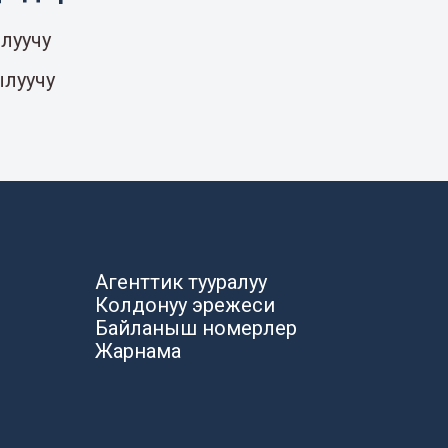
луучу
ылуучу
Агенттик тууралуу
Колдонуу эрежеси
Байланыш номерлер
Жарнама