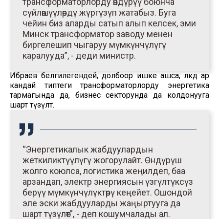
трансформаторлорду өндүрүү боюнча
сүйлөшүүлөрдү жүргүзүп жатабыз. Буга
чейин биз аларды сатып алып келсек, эми
Минск трансформатор заводу менен
биргелешип чыгаруу мүмкүнчүлүгү
каралууда”, - деди министр.
Ибраев белгилегендей, долбоор ишке ашса, өлкөдө ар
кандай типтеги трансформаторлорду энергетика
тармагында да, бизнес секторунда да колдонууга
шарт түзүлөт.
“Энергетикалык жабдуулардын
жеткиликтүүлүгү жогорулайт. Өндүрүш
жолго коюлса, логистика жеңилдеп, баа
арзандап, электр энергиясын үзгүлтүксүз
берүү мүмкүнчүлүктөрү кеңейет. Ошондой
эле эски жабдууларды жаңыртууга да
шарт түзүлөт”, - деп кошумчалады ал.