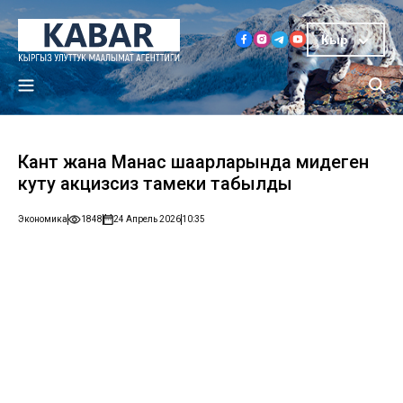
Кыр
Кант жана Манас шаарларында миңдеген
куту акцизсиз тамеки табылды
Экономика
1848
24 Апрель 2026
10:35