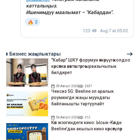
Бизнес жаңылыктары
"Кабар" ШКУ форумун өткөрүүгө колдоо
көрсөткөн өнөктөштөргө ыраазычылык
билдирет
09 Август 2026
2657
Чексиз 5G: Beeline эл аралык
роумингде жаңы муундагы
байланышты тартуулайт
06 Август 2026
312
Көл жээгиндеги кино: Ысык-Көлдө
Beeline’дан акысыз кино көрсөтүлөр