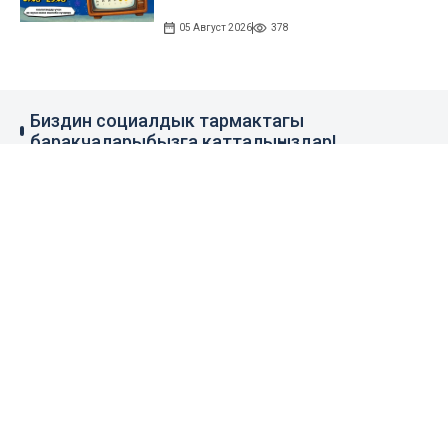
05 Август 2026
378
Биздин социалдык тармактагы
баракчаларыбызга катталыңыздар!
79 миң жазылуучу
110 миң жазылуучу
0.1 миң жазылуучу
100 миң жазылуучу
Элдик кабар
+996 777 1937 00
+996 777 1937 00