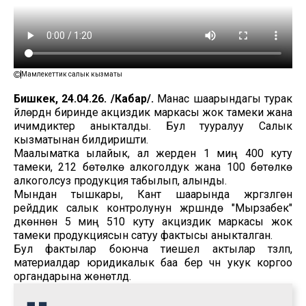
Мамлекеттик салык кызматы
Бишкек, 24.04.26. /Кабар/.
Манас шаарындагы турак
үйлөрдүн биринде акциздик маркасы жок тамеки жана
ичимдиктер аныкталды. Бул тууралуу Салык
кызматынан билдиришти.
Маалыматка ылайык, ал жерден 1 миң 400 куту
тамеки, 212 бөтөлкө алкоголдук жана 100 бөтөлкө
алкоголсуз продукция табылып, алынды.
Мындан тышкары, Кант шаарында жүргүзүлгөн
рейддик салык контролунун жүрүшүндө "Мырзабек"
дүкөнүнөн 5 миң 510 куту акциздик маркасы жок
тамеки продукциясын сатуу фактысы аныкталган.
Бул фактылар боюнча тиешелүү актылар түзүлүп,
материалдар юридикалык баа берүү үчүн укук коргоо
органдарына жөнөтүлдү.