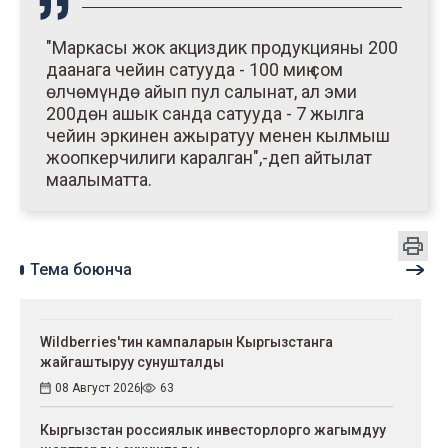
"Маркасы жок акциздик продукцияны 200
даанага чейин сатууда - 100 миң сом
өлчөмүндө айып пул салынат, ал эми
200дөн ашык санда сатууда - 7 жылга
чейин эркинен ажыратуу менен кылмыш
жоопкерчилиги каралган",-деп айтылат
маалыматта.
Тема боюнча
Wildberries'тин кампаларын Кыргызстанга
жайгаштыруу сунушталды
08 Август 2026
63
Кыргызстан россиялык инвесторлорго жагымдуу