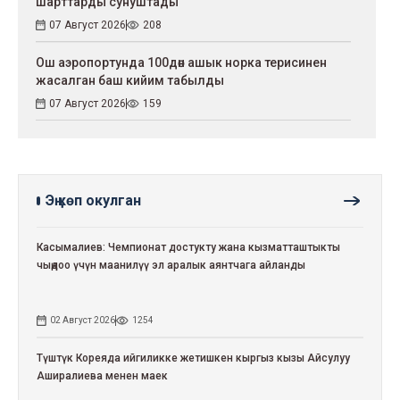
шарттарды сунуштады
07 Август 2026
208
Ош аэропортунда 100дөн ашык норка терисинен
жасалган баш кийим табылды
07 Август 2026
159
Эң көп окулган
Касымалиев: Чемпионат достукту жана кызматташтыкты
чыңдоо үчүн маанилүү эл аралык аянтчага айланды
02 Август 2026
1254
Түштүк Кореяда ийгиликке жетишкен кыргыз кызы Айсулуу
Аширалиева менен маек