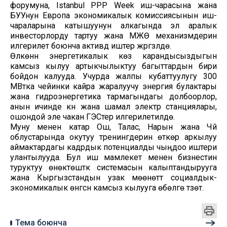
форумуна, Istanbul PPP Week иш-чарасына жана
БУУнун Европа экономикалык комиссиясынын иш-
чараларына катышуунун алкагында эл аралык
инвесторлорду тартуу жана МЖӨ механизмдерин
илгерилетүү боюнча активдүү иштер жүргүзүлүүдө.
Өлкөнүн энергетикалык көз карандысыздыгын
камсыз кылуу артыкчылыктуу багыттардын бири
бойдон калууда. Учурда жалпы кубаттуулугу 300
МВтка чейинки кайра жаралуучу энергия булактары
жана гидроэнергетика тармагындагы долбоорлор,
анын ичинде күн жана шамал электр станциялары,
ошондой эле чакан ГЭСтер илгерилетилүүдө.
Муну менен катар Ош, Талас, Нарын жана Чүй
облустарында окутуу тренингдерин өткөрүү аркылуу
аймактардагы кадрдык потенциалды чыңдоо иштери
улантылууда. Бул иш мамлекет менен бизнестин
туруктуу өнөктөштүк системасын калыптандырууга
жана Кыргызстандын узак мөөнөттүү социалдык-
экономикалык өнүгүүсүн камсыз кылууга өбөлгө түзөт.
Тема боюнча