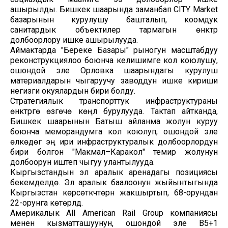
ашырылды. Бишкек шаарында заманбап CITY Market
базарынын курулушу башталып, коомдук
санитардык объектилер тармагын өнүктүрүү
долбоорлору ишке ашырылууда.
Аймактарда "Береке Базары" рыногун масштабдуу
реконструкциялоо боюнча келишимге кол коюлушу,
ошондой эле Орловка шаарындагы курулуш
материалдарын чыгаруучу заводдун ишке кириши
негизги окуялардын бири болду.
Стратегиялык транспорттук инфраструктураны
өнүктүрүүгө өзгөчө көңүл бурулууда. Тактап айтканда,
Бишкек шаарынын Батыш айланма жолун куруу
боюнча меморандумга кол коюлуп, ошондой эле
өлкөдөгү эң ири инфраструктуралык долбоорлордун
бири болгон "Макмал–Каракол" темир жолунун
долбоорун иштеп чыгуу улантылууда.
Кыргызстандын эл аралык аренадагы позициясы
бекемделүүдө. Эл аралык баалоонун жыйынтыгында
Кыргызстан көрсөткүчтөрүн жакшыртып, 68-орундан
22-орунга көтөрүлдү.
Америкалык All American Rail Group компаниясы
менен кызматташуунун, ошондой эле B5+1