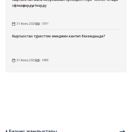
сүйлөшүүлөрдү өткөрдү
31 Июль 2026
1591
Кыргызстан туристтик имиджин кантип бекемдөөдө?
31 Июль 2026
1485
Бизнес жаңылыктары