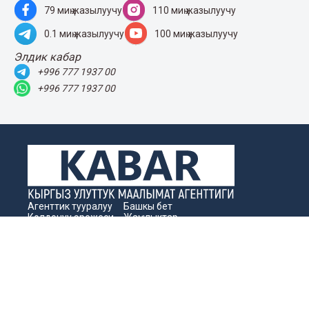
79 миң жазылуучу
110 миң жазылуучу
0.1 миң жазылуучу
100 миң жазылуучу
Элдик кабар
+996 777 1937 00
+996 777 1937 00
Агенттик тууралуу
Башкы бет
Колдонуу эрежеси
Жаңылыктар
Байланыш номерлер
Пресс-борбор
Жарнама
Бизнес жаңылыктары
Издөө
Архив