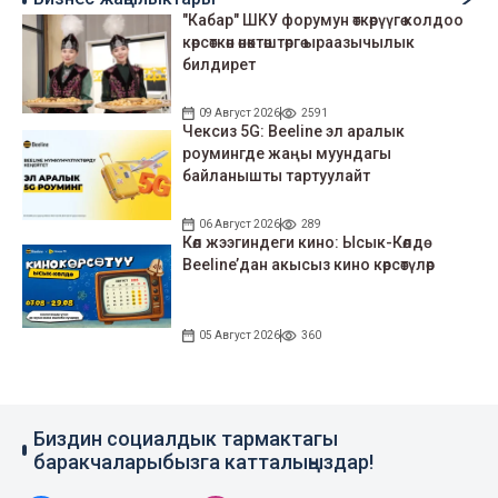
"Кабар" ШКУ форумун өткөрүүгө колдоо
көрсөткөн өнөктөштөргө ыраазычылык
билдирет
09 Август 2026
2591
Чексиз 5G: Beeline эл аралык
роумингде жаңы муундагы
байланышты тартуулайт
06 Август 2026
289
Көл жээгиндеги кино: Ысык-Көлдө
Beeline’дан акысыз кино көрсөтүлөр
05 Август 2026
360
Биздин социалдык тармактагы
баракчаларыбызга катталыңыздар!