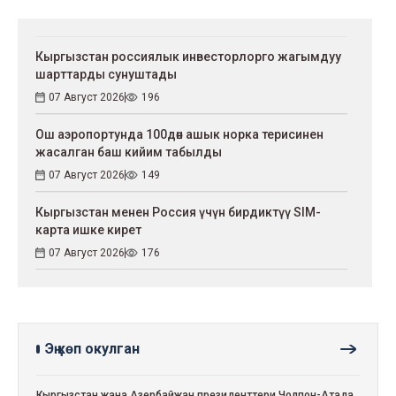
Кыргызстан россиялык инвесторлорго жагымдуу
шарттарды сунуштады
07 Август 2026
196
Ош аэропортунда 100дөн ашык норка терисинен
жасалган баш кийим табылды
07 Август 2026
149
Кыргызстан менен Россия үчүн бирдиктүү SIM-
карта ишке кирет
07 Август 2026
176
Эң көп окулган
Кыргызстан жана Азербайжан президенттери Чолпон-Атада