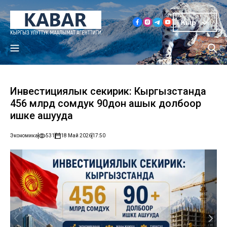
Кыр
Инвестициялык секирик: Кыргызстанда
456 млрд сомдук 90дон ашык долбоор
ишке ашууда
Экономика
531
18 Май 2026
17:50