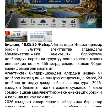
Бишкек, 18.05.26 /Кабар/.
Бүгүнкү күндө Инвестициялар
боюнча улуттук агенттиктин алдындагы
Мамлекеттик-жеке өнөктөштүк борборунун
долбоордук портфели туруктуу өсүштү көрсөтүп, жалпы
инвестиция көлөмү 456 млрд сомдон ашкан 90дон
ашык демилгени камтыйт.
Агенттиктен билдиришкендей, алардын ичинен 67
долбоор активдүү ишке ашыруу стадиясында болсо, 23
долбоор деталдуу даярдоо баскычында турат. 2026-
жылдын башынан тартып жалпы суммасы 1 млрд
сомдон ашкан мамлекеттик-жеке өнөктөштүк боюнча
4 келишимге кол коюлган.
2026-жылдын январь–апрель айларында бир катар
социалдык мааниге ээ долбоорлор ишке