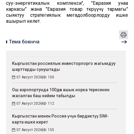
суу-энергетикалык комплекси", "Евразия унаа
каркасы" жана "Евразия товар өткөрүүчү тармагы"
сыяктуу стратегиялык мегадолбоорлорду ишке
ашырып келет.
Тема боюнча
Кыргызстан россиялык инвесторлорго жагымдуу
шарттарды сунуштады
07 Август 2026
150
Ош аэропортунда 100дөн ашык норка терисинен
жасалган баш кийим табылды
07 Август 2026
112
Кыргызстан менен Россия үчүн бирдиктүү SIM-
карта ишке кирет
07 Август 2026
155