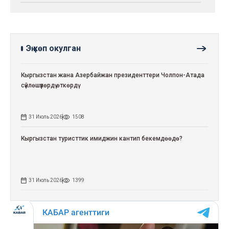
Эң көп окулган
Кыргызстан жана Азербайжан президенттери Чолпон-Атада
сүйлөшүүлөрдү өткөрдү
31 Июль 2026
1508
Кыргызстан туристтик имиджин кантип бекемдөөдө?
31 Июль 2026
1399