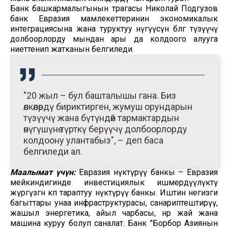
Банк башкармалыгынын төрагасы Николай Подгузов
банк Евразия мамлекеттеринин экономикалык
интеграциясына жана туруктуу өнүгүүсүнө өбөлгө түзүүчү
долбоорлорду мындан ары да колдоого алууга
ниеттенип жатканын белгиледи.
"20 жыл – бул башталышы гана. Биз
өлкөлөрдү бириктирген, жумуш орундарын
түзүүчү жана бүтүндөй тармактардын
өнүгүшүнө түрткү берүүчү долбоорлорду
колдоону улантабыз", – деп баса
белгиледи ал.
Маалымат үчүн:
Евразия өнүктүрүү банкы – Евразия
мейкиндигинде инвестициялык ишмердүүлүктү
жүргүзгөн көп тараптуу өнүктүрүү банкы. Иштин негизги
багыттары унаа инфраструктурасы, санариптештирүү,
жашыл энергетика, айыл чарбасы, өнөр жай жана
машина куруу болуп саналат. Банк "Борбор Азиянын