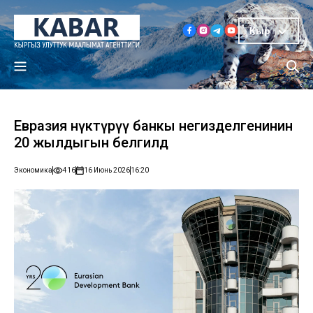
Кыр
Евразия өнүктүрүү банкы негизделгенинин
20 жылдыгын белгилөөдө
Экономика
416
16 Июнь 2026
16:20