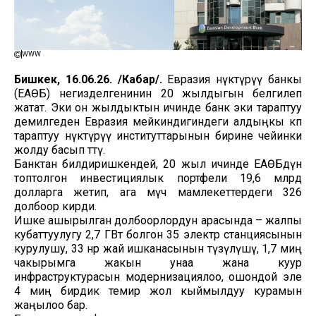
WWW
Бишкек, 16.06.26. /Кабар/.
Евразия өнүктүрүү банкы
(ЕАӨБ) негизделгенинин 20 жылдыгын белгилеп
жатат. Эки он жылдыктын ичинде банк эки тараптуу
демилгеден Евразия мейкиндигиндеги алдыңкы көп
тараптуу өнүктүрүү институттарынын бирине чейинки
жолду басып өттү.
Банктан билдиришкендей, 20 жыл ичинде ЕАӨБдүн
топтолгон инвестициялык портфели 19,6 млрд
долларга жетип, ага мүчө мамлекеттердеги 326
долбоор кирди.
Ишке ашырылган долбоорлордун арасында – жалпы
кубаттуулугу 2,7 ГВт болгон 35 электр станциясынын
курулушу, 33 өнөр жай ишканасынын түзүлүшү, 1,7 миң
чакырымга жакын унаа жана куур
инфраструктурасын модернизациялоо, ошондой эле
4 миң бирдик темир жол кыймылдуу курамын
жаңылоо бар.