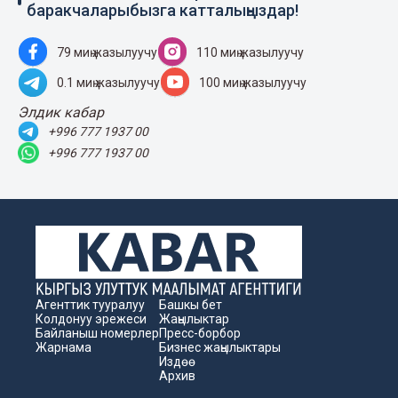
баракчаларыбызга катталыңыздар!
79 миң жазылуучу
110 миң жазылуучу
0.1 миң жазылуучу
100 миң жазылуучу
Элдик кабар
+996 777 1937 00
+996 777 1937 00
Агенттик тууралуу
Башкы бет
Колдонуу эрежеси
Жаңылыктар
Байланыш номерлер
Пресс-борбор
Жарнама
Бизнес жаңылыктары
Издөө
Архив