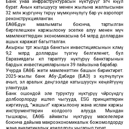
Банк унаа инфраструктурасын өнүктүрүүгө өзгөчө көңүл
бурат. Анын катышуусу менен жылына жалпысынан
32 млн жүргүнчү өткөрүү мүмкүнчүлүгү бар үч аэропорт
реконструкцияланган.
ЕАӨБдүн маалыматы боюнча, тартылган
биргелешкен каржылоону эсепке алуу менен мүчө
мамлекеттердин экономикасына 64 млрд доллардан
ашык каражат багытталган.
Акыркы төрт жылда банктын инвестициясынын көлөмү
9,2 млрд долларды түзгөнү белгиленет, бул
Евразиядагы көп тараптуу өнүктүрүү банктарынын
бардык инвестицияларынын 39 пайызына барабар.
Учурда ЕАӨБ жети мамлекеттин башын бириктирет.
2025-жылы банк Абу-Дабиде (БАЭ) өз өкүлчүлүгүн
ачып, эл аралык деңгээлде катышуусун кеңейтүүнү
улантууда.
Банк ошондой эле туруктуу өнүктүрүү чөйрөсүндөгү
долбоорлорду иштеп чыгууда, ESG принциптерин
киргизүүдө, "жашыл" каржылоону жана ислам каржы
инструменттерин колдоого алууда. Мындан
тышкары, ЕАӨБ аймакты өнүктүрүү маселелери
боюнча дайыма макроэкономикалык божомолдорду
жана аналитикалык изилдөөлөрдү чыгарып турат.