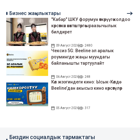
Бизнес жаңылыктары
"Кабар" ШКУ форумун өткөрүүгө колдоо
көрсөткөн өнөктөштөргө ыраазычылык
билдирет
09 Август 2026
2480
Чексиз 5G: Beeline эл аралык
роумингде жаңы муундагы
байланышты тартуулайт
06 Август 2026
248
Көл жээгиндеги кино: Ысык-Көлдө
Beeline’дан акысыз кино көрсөтүлөр
05 Август 2026
317
Биздин социалдык тармактагы