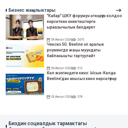
Бизнес жаңылыктары
"Кабар" ШКУ форумун өткөрүүгө колдоо
көрсөткөн өнөктөштөргө
ыраазычылык билдирет
09 Август 2026
2675
Чексиз 5G: Beeline эл аралык
роумингде жаңы муундагы
байланышты тартуулайт
06 Август 2026
312
Көл жээгиндеги кино: Ысык-Көлдө
Beeline’дан акысыз кино көрсөтүлөр
05 Август 2026
378
Биздин социалдык тармактагы