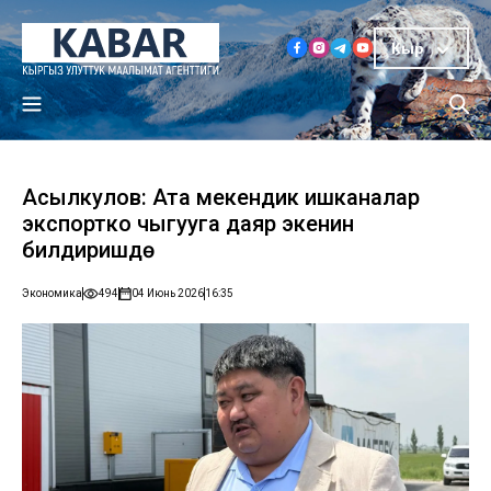
Кыр
Асылкулов: Ата мекендик ишканалар
экспортко чыгууга даяр экенин
билдиришүүдө
Экономика
494
04 Июнь 2026
16:35