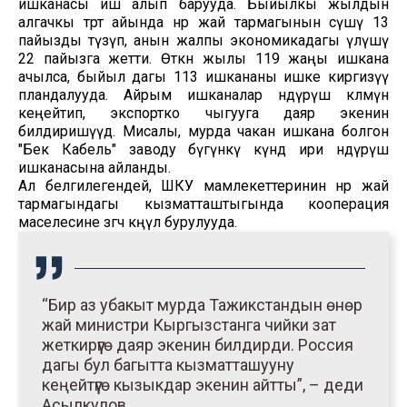
ишканасы иш алып барууда. Быйылкы жылдын
алгачкы төрт айында өнөр жай тармагынын өсүшү 13
пайызды түзүп, анын жалпы экономикадагы үлүшү
22 пайызга жетти. Өткөн жылы 119 жаңы ишкана
ачылса, быйыл дагы 113 ишкананы ишке киргизүү
пландалууда. Айрым ишканалар өндүрүш көлөмүн
кеңейтип, экспортко чыгууга даяр экенин
билдиришүүдө. Мисалы, мурда чакан ишкана болгон
"Бек Кабель" заводу бүгүнкү күндө ири өндүрүш
ишканасына айланды.
Ал белгилегендей, ШКУ мамлекеттеринин өнөр жай
тармагындагы кызматташтыгында кооперация
маселесине өзгөчө көңүл бурулууда.
“Бир аз убакыт мурда Тажикстандын өнөр
жай министри Кыргызстанга чийки зат
жеткирүүгө даяр экенин билдирди. Россия
дагы бул багытта кызматташууну
кеңейтүүгө кызыкдар экенин айтты”, – деди
Асылкулов.