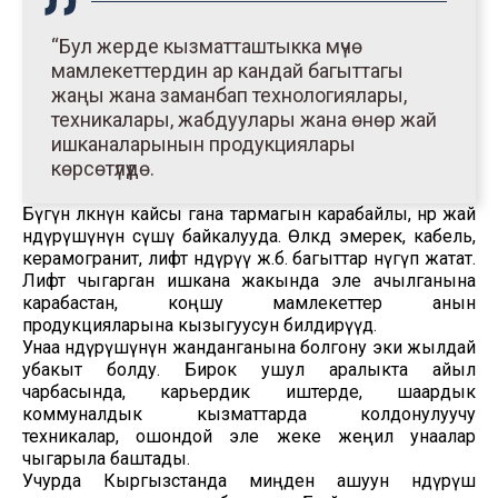
“Бул жерде кызматташтыкка мүчө
мамлекеттердин ар кандай багыттагы
жаңы жана заманбап технологиялары,
техникалары, жабдуулары жана өнөр жай
ишканаларынын продукциялары
көрсөтүлүүдө.
Бүгүн өлкөнүн кайсы гана тармагын карабайлы, өнөр жай
өндүрүшүнүн өсүшү байкалууда. Өлкөдө эмерек, кабель,
керамогранит, лифт өндүрүү ж.б. багыттар өнүгүп жатат.
Лифт чыгарган ишкана жакында эле ачылганына
карабастан, коңшу мамлекеттер анын
продукцияларына кызыгуусун билдирүүдө.
Унаа өндүрүшүнүн жанданганына болгону эки жылдай
убакыт болду. Бирок ушул аралыкта айыл
чарбасында, карьердик иштерде, шаардык
коммуналдык кызматтарда колдонулуучу
техникалар, ошондой эле жеке жеңил унаалар
чыгарыла баштады.
Учурда Кыргызстанда миңден ашуун өндүрүш