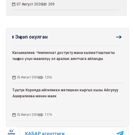
07 Август 2026
209
Эң көп окулган
Касымалиев: Чемпионат достукту жана кызматташтыкты
чыңдоо үчүн маанилүү эл аралык аянтчага айланды
02 Август 2026
1256
Түштүк Кореяда ийгиликке жетишкен кыргыз кызы Айсулуу
Аширалиева менен маек
02 Август 2026
1176