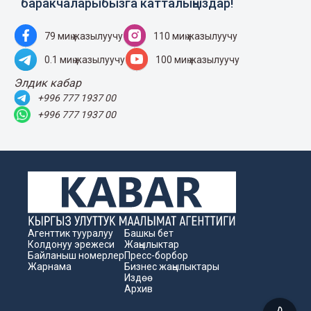
баракчаларыбызга катталыңыздар!
79 миң жазылуучу
110 миң жазылуучу
0.1 миң жазылуучу
100 миң жазылуучу
Элдик кабар
+996 777 1937 00
+996 777 1937 00
Агенттик тууралуу
Башкы бет
Колдонуу эрежеси
Жаңылыктар
Байланыш номерлер
Пресс-борбор
Жарнама
Бизнес жаңылыктары
Издөө
Архив