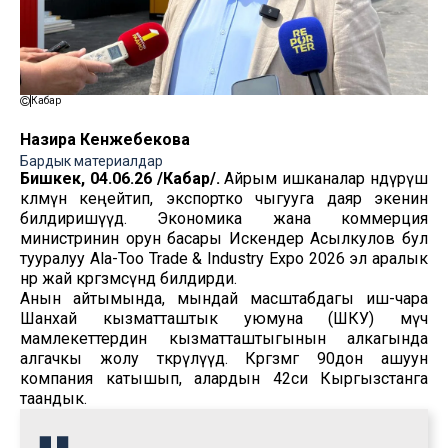
Кабар
Назира Кенжебекова
Бардык материалдар
Бишкек, 04.06.26 /Кабар/.
Айрым ишканалар өндүрүш
көлөмүн кеңейтип, экспортко чыгууга даяр экенин
билдиришүүдө. Экономика жана коммерция
министринин орун басары Искендер Асылкулов бул
тууралуу Ala-Too Trade & Industry Expo 2026 эл аралык
өнөр жай көргөзмөсүндө билдирди.
Анын айтымында, мындай масштабдагы иш-чара
Шанхай кызматташтык уюмуна (ШКУ) мүчө
мамлекеттердин кызматташтыгынын алкагында
алгачкы жолу өткөрүлүүдө. Көргөзмөгө 90дон ашуун
компания катышып, алардын 42си Кыргызстанга
таандык.