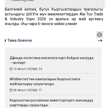
Белгилей кетсек, бүгүн Кыргызстандын төрагалыгы
астындагы ШКУга мүчө мамлекеттердин Ala-Too Trade
& Industry Expo 2026 эл аралык өнөр жай көргөзмөсү
ачылды. Иш-чара 6-июнга чейин уланат.
Тема боюнча
Дүйнөдө логистика маселеси курч бойдон калууда
– эксперт
10 Август 2026
24
Wildberries'тин кампаларын Кыргызстанга
жайгаштыруу сунушталды
08 Август 2026
77
Кыргызстан россиялык инвесторлорго жагымдуу
шарттарды сунуштады