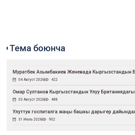
Тема боюнча
Муратбек Азымбакиев Женевада Кыргызстандын БУУ
04 Август 2026
422
Омар Султанов Кыргызстандын Улуу Британиядагы
03 Август 2026
488
Улуттук госпиталга жаңы башкы дарыгер дайынд
31 Июль 2026
902