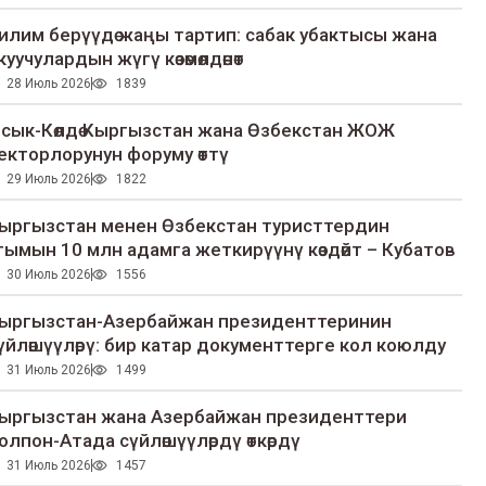
илим берүүдө жаңы тартип: сабак убактысы жана
куучулардын жүгү көзөмөлдөнөт
28 Июль 2026
1839
сык-Көлдө Кыргызстан жана Өзбекстан ЖОЖ
екторлорунун форуму өттү
29 Июль 2026
1822
ыргызстан менен Өзбекстан туристтердин
гымын 10 млн адамга жеткирүүнү көздөйт – Кубатов
30 Июль 2026
1556
ыргызстан-Азербайжан президенттеринин
үйлөшүүлөрү: бир катар документтерге кол коюлду
31 Июль 2026
1499
ыргызстан жана Азербайжан президенттери
олпон-Атада сүйлөшүүлөрдү өткөрдү
31 Июль 2026
1457