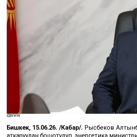
WWW
Бишкек, 15.06.26. /Кабар/.
Рысбеков Алтынб
аткаруудан бошотулуп, энергетика министр