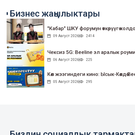
Бизнес жаңылыктары
"Кабар" ШКУ форумун өткөрүүгө колдо
09 Август 2026
2414
Чексиз 5G: Beeline эл аралык ро
06 Август 2026
225
Көл жээгиндеги кино: Ысык-Көлдө Bee
05 Август 2026
295
Биздин социалдык тармакт