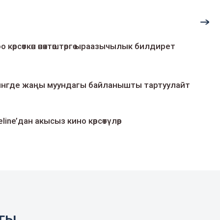
о көрсөткөн өнөктөштөргө ыраазычылык билдирет
умингде жаңы муундагы байланышты тартуулайт
line’дан акысыз кино көрсөтүлөр
агы