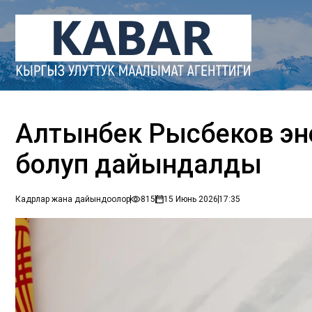
Алтынбек Рысбеков эн
болуп дайындалды
Кадрлар жана дайындоолор
815
15 Июнь 2026
17:35