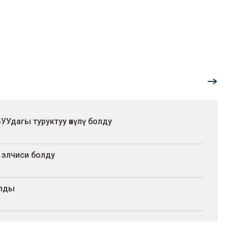
дагы туруктуу өкүлү болду
 элчиси болду
алды