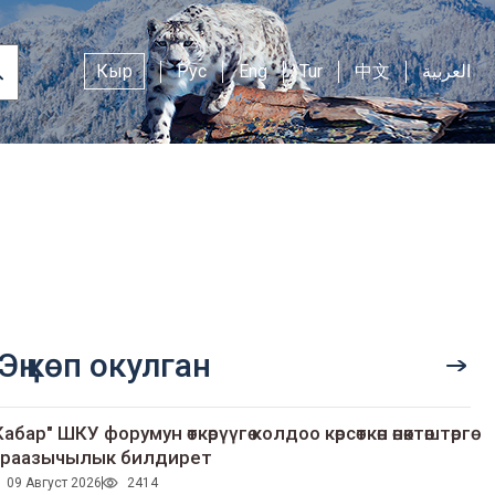
Кыр
Рус
Eng
Tur
中文
العربية
Эң көп окулган
Кабар" ШКУ форумун өткөрүүгө колдоо көрсөткөн өнөктөштөргө
раазычылык билдирет
09 Август 2026
2414