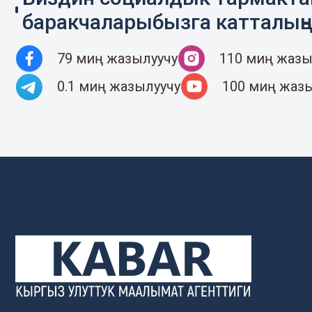
баракчаларыбызга катталың
79 миң жазылуучу
110 миң жазы
0.1 миң жазылуучу
100 миң жаз