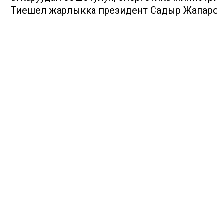
Тиешелүү жарлыкка президент Садыр Жапаро