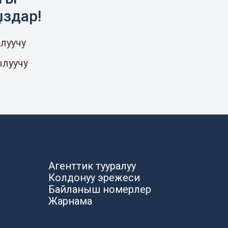
ыздар!
луучу
ылуучу
Агенттик тууралуу
Колдонуу эрежеси
Байланыш номерлер
Жарнама