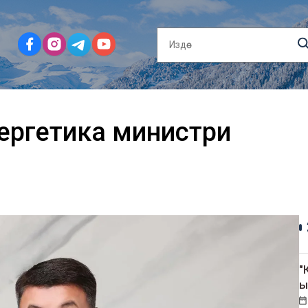
ергетика министри
"
ы