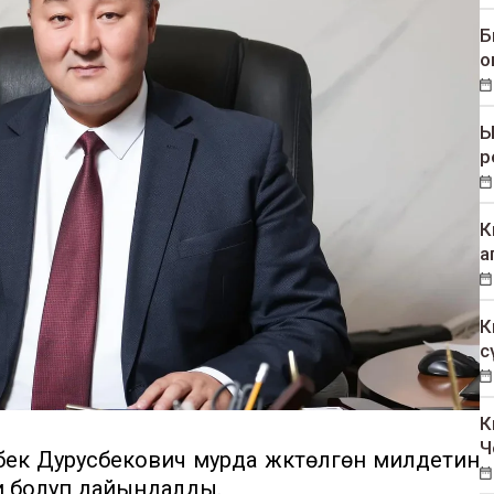
Б
о
Ы
р
К
а
К
с
К
Ч
ек Дурусбекович мурда жүктөлгөн милдетин
и болуп дайындалды.