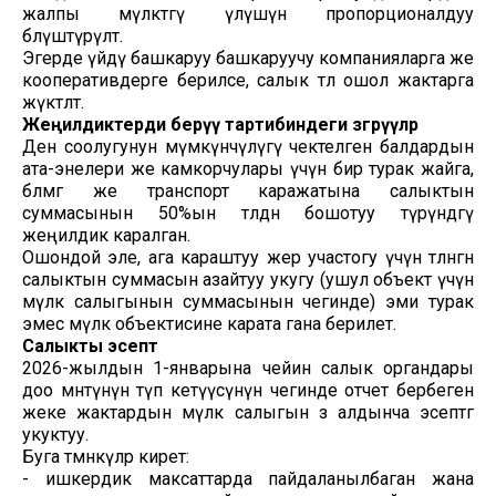
жалпы мүлктөгү үлүшүнө пропорционалдуу
бөлүштүрүлөт.
Эгерде үйдү башкаруу башкаруучу компанияларга же
кооперативдерге берилсе, салык төлөө ошол жактарга
жүктөлөт.
Жеңилдиктерди берүү тартибиндеги өзгөрүүлөр
Ден соолугунун мүмкүнчүлүгү чектелген балдардын
ата-энелери же камкорчулары үчүн бир турак жайга,
бөлмөгө же транспорт каражатына салыктын
суммасынын 50%ын төлөөдөн бошотуу түрүндөгү
жеңилдик каралган.
Ошондой эле, ага караштуу жер участогу үчүн төлөнгөн
салыктын суммасын азайтуу укугу (ушул объект үчүн
мүлк салыгынын суммасынын чегинде) эми турак
эмес мүлк объектисине карата гана берилет.
Салыкты
эсептөө
2026-жылдын 1-январына чейин салык органдары
доо мөөнөтүнүн өтүп кетүүсүнүн чегинде отчет бербеген
жеке жактардын мүлк салыгын өз алдынча эсептөөгө
укуктуу.
Буга төмөнкүлөр кирет:
- ишкердик максаттарда пайдаланылбаган жана