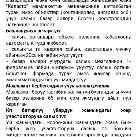
Базарларда жана кичи базарларда жайгашкан жана
"Кадастр" мамлекеттик мекемесинде катталбаган
турак эмес объекттер (контейнерлер, ангарлар ж.б.)
үчүн салык базар ээлери берген реестрлердин
негизинде эсептелет.
Башкаруунун
өзгөчөлүктөрү
:
- салык органдары объект ээлерине кабарлоону
автоматтык түрдө жиберет;
- салыкты төлөө квартал сайын, кварталдын үчүнчү
айынын 20сына чейин жүргүзүлөт;
- базар ээлери учурдагы салык мезгилинин 1-
февралына чейин ыйгарым укуктуу салык органы
бекиткен формада, турак эмес жайлар жөнүндө
маалыматтарды берүүгө милдеттүү.
Маалымат бербегендиги үчүн жоопкерчилик
:
Маалымат берүү тартибин же мөөнөтүн бузгандыгы үчүн
базар ээлерине 65 миң сом өлчөмүндөгү айып пул
каралган.
Көп
батирлүү
үйлөрдүн
жанындагы жер
участокторуна
салык төлөө
:
Үй жанындагы, короо-жай жанындагы жана бак-
чарба жер участокторуна салык төлөө боюнча
милдеттенме менчик ээлеринин ортосунда алардын