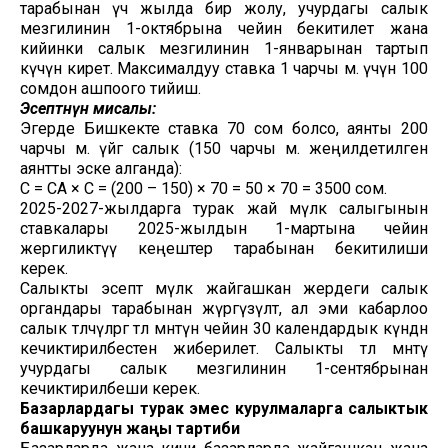
тарабынан үч жылда бир жолу, учурдагы салык
мезгилинин 1-октябрына чейин бекитилет жана
кийинки салык мезгилинин 1-январынан тартып
күчүнө кирет. Максималдуу ставка 1 чарчы м. үчүн 100
сомдон ашпоого тийиш.
Эсептөөнүн мисалы:
Эгерде Бишкекте ставка 70 сом болсо, аянты 200
чарчы м. үйгө салык (150 чарчы м. жеңилдетилген
аянтты эске алганда):
С = СА × С = (200 – 150) × 70 = 50 × 70 = 3500 сом.
2025-2027-жылдарга турак жай мүлк салыгынын
ставкалары 2025-жылдын 1-мартына чейин
жергиликтүү кеңештер тарабынан бекитилиши
керек.
Салыкты эсептөө мүлк жайгашкан жердеги салык
органдары тарабынан жүргүзүлөт, ал эми кабарлоо
салык төлөөчүлөргө төлөө мөөнөтүнө чейин 30 календардык күндөн
кечиктирилбестен жиберилет. Салыкты төлөө мөөнөтү
учурдагы салык мезгилинин 1-сентябрынан
кечиктирилбеши керек.
Базарлардагы
турак эмес
курулмаларга
салыктык
башкаруунун жаңы тартиби