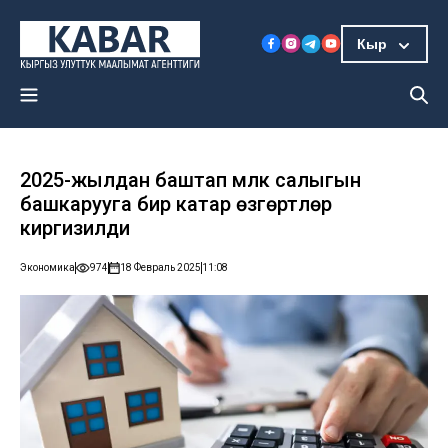
Кыр
2025-жылдан баштап мүлк салыгын
башкарууга бир катар өзгөртүүлөр
киргизилди
Экономика
974
18 Февраль 2025
11:08