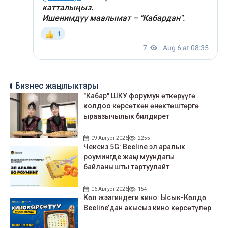
Бизнес жаңылыктары
"Кабар" ШКУ форумун өткөрүүгө
колдоо көрсөткөн өнөктөштөргө
ыраазычылык билдирет
09 Август 2026
2255
Чексиз 5G: Beeline эл аралык
роумингде жаңы муундагы
байланышты тартуулайт
06 Август 2026
154
Көл жээгиндеги кино: Ысык-Көлдө
Beeline’дан акысыз кино көрсөтүлөр