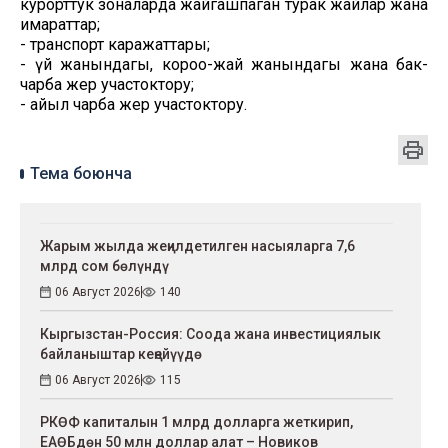
курорттук зоналарда жайгашпаган турак жайлар жана
имараттар;
- транспорт каражаттары;
- үй жанындагы, короо-жай жанындагы жана бак-
чарба жер участоктору;
- айыл чарба жер участоктору.
Тема боюнча
Жарым жылда жеңилдетилген насыяларга 7,6
млрд сом бөлүндү
06 Август 2026
140
Кыргызстан-Россия: Соода жана инвестициялык
байланыштар кеңейүүдө
06 Август 2026
115
РКӨФ капиталын 1 млрд долларга жеткирип,
ЕАӨБдөн 50 млн доллар алат – Новиков