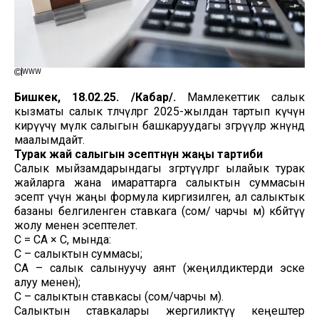
WWW
Бишкек, 18.02.25. /Кабар/.
Мамлекеттик салык
кызматы салык төлөөчүлөргө 2025-жылдан тартып күчүнө
кирүүчү мүлк салыгын башкаруудагы өзгөрүүлөр жөнүндө
маалымдайт.
Турак жай салыгын эсептөөнүн жаңы тартиби
Салык мыйзамдарындагы өзгөртүүлөргө ылайык турак
жайларга жана имараттарга салыктын суммасын
эсептөө үчүн жаңы формула киргизилген, ал салыктык
базаны белгиленген ставкага (сом/ чарчы м) көбөйтүү
жолу менен эсептелет.
С = СА × С, мында:
С – салыктын суммасы;
СА – салык салынуучу аянт (жеңилдиктерди эске
алуу менен);
С – салыктын ставкасы (сом/чарчы м).
Салыктын ставкалары жергиликтүү кеңештер