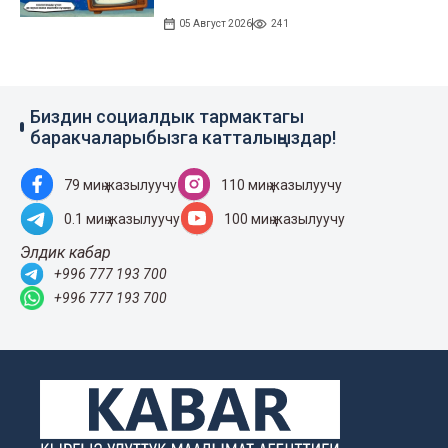
05 Август 2026
241
Биздин социалдык тармактагы
баракчаларыбызга катталыңыздар!
79 миң жазылуучу
110 миң жазылуучу
0.1 миң жазылуучу
100 миң жазылуучу
Элдик кабар
+996 777 193 700
+996 777 193 700