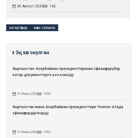
06 Август 2026
142
өзгөртүүлөр
мүлк салыгы
Эң көп окулган
Кыргызстан-Азербайжан президенттеринин сүйлөшүүлөрү: бир
катар документтерге кол коюлду
31 Июль 2026
1393
Кыргызстан жана Азербайжан президенттери Чолпон-Атада
сүйлөшүүлөрдү өткөрдү
31 Июль 2026
1352