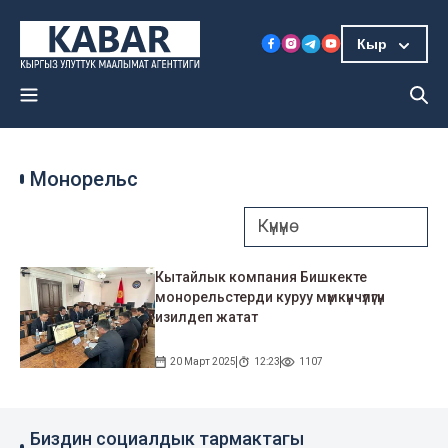
Кыр
Монорельс
Кытайлык компания Бишкекте
монорельстерди куруу мүмкүнчүлүгүн
изилдеп жатат
20 Март 2025
12:23
1107
Биздин социалдык тармактагы