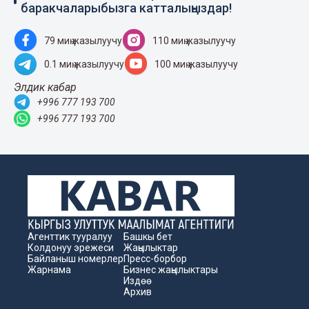
баракчаларыбызга катталыңыздар!
79 миң жазылуучу
110 миң жазылуучу
0.1 миң жазылуучу
100 миң жазылуучу
Элдик кабар
+996 777 193 700
+996 777 193 700
Агенттик тууралуу
Башкы бет
Колдонуу эрежеси
Жаңылыктар
Байланыш номерлер
Пресс-борбор
Жарнама
Бизнес жаңылыктары
Издөө
Архив