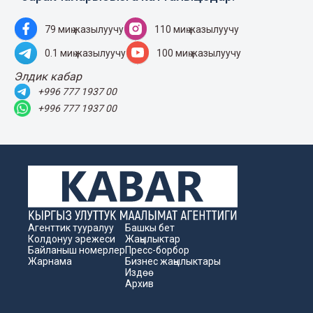
79 миң жазылуучу
110 миң жазылуучу
0.1 миң жазылуучу
100 миң жазылуучу
Элдик кабар
+996 777 1937 00
+996 777 1937 00
Агенттик тууралуу
Башкы бет
Колдонуу эрежеси
Жаңылыктар
Байланыш номерлер
Пресс-борбор
Жарнама
Бизнес жаңылыктары
Издөө
Архив