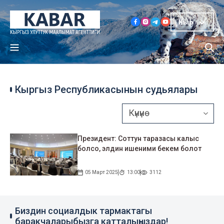
Кыр
Кыргыз Республикасынын судьялары
Президент: Соттун таразасы калыс
болсо, элдин ишеними бекем болот
05 Март 2025
13:00
3112
Биздин социалдык тармактагы
баракчаларыбызга катталыңыздар!