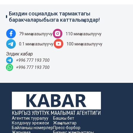
Биздин социалдык тармактагы
баракчаларыбызга катталыңыздар!
79 миң жазылуучу
110 миң жазылуучу
0.1 миң жазылуучу
100 миң жазылуучу
Элдик кабар
+996 777 193 700
+996 777 193 700
Агенттик тууралуу
Башкы бет
Колдонуу эрежеси
Жаңылыктар
Байланыш номерлер
Пресс-борбор
Жарнама
Бизнес жаңылыктары