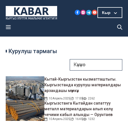
Кыр
Курулуш тармагы
Кытай-Кыргызстан кызматташтыгы.
Кыргызстанда курулуш материалдары
арзандашы мүмкүн
10 Апрель 2025
17:00
2262
Кыргызстанга Кытайдан сапаттуу
металл материалдарын алып келүү
чечими кабыл алынды — Орунтаев
10 Апрель 2025
16:45
1232