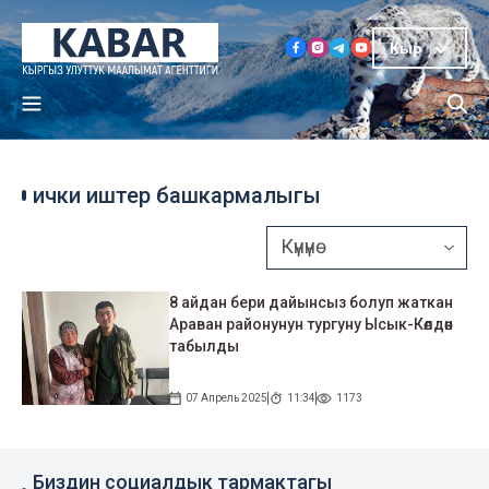
Кыр
ички иштер башкармалыгы
8 айдан бери дайынсыз болуп жаткан
Араван районунун тургуну Ысык-Көлдөн
табылды
07 Апрель 2025
11:34
1173
Биздин социалдык тармактагы