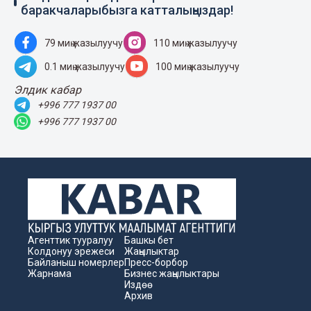
баракчаларыбызга катталыңыздар!
79 миң жазылуучу
110 миң жазылуучу
0.1 миң жазылуучу
100 миң жазылуучу
Элдик кабар
+996 777 1937 00
+996 777 1937 00
Агенттик тууралуу
Башкы бет
Колдонуу эрежеси
Жаңылыктар
Байланыш номерлер
Пресс-борбор
Жарнама
Бизнес жаңылыктары
Издөө
Архив