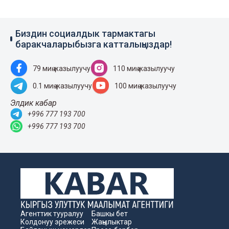
Биздин социалдык тармактагы
баракчаларыбызга катталыңыздар!
79 миң жазылуучу
110 миң жазылуучу
0.1 миң жазылуучу
100 миң жазылуучу
Элдик кабар
+996 777 193 700
+996 777 193 700
Агенттик тууралуу
Башкы бет
Колдонуу эрежеси
Жаңылыктар