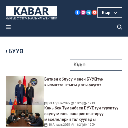
Кыр
БУУӨП
Баткен облусу менен БУУӨПтүн
кызматташтыгы дагы өнүгөт
23 Апрель 2025
10:29
1713
Каныбек Туманбаев БУУӨПтүн туруктуу
өкүлү менен санариптештирүү
маселелерин талкуулады
18 Апрель 2025
16:21
1209