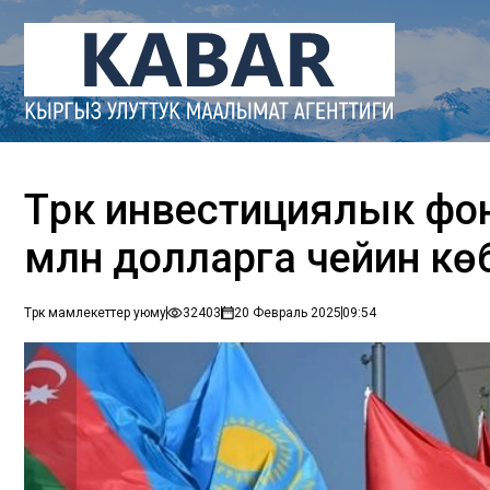
Түрк инвестициялык фо
млн долларга чейин көб
Түрк мамлекеттер уюму
32403
20 Февраль 2025
09:54