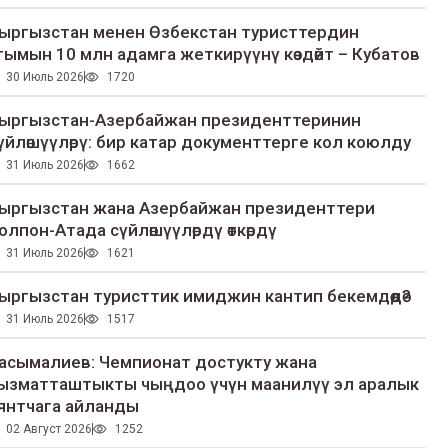
ыргызстан менен Өзбекстан туристтердин
гымын 10 млн адамга жеткирүүнү көздөйт – Кубатов
30 Июль 2026
1720
ыргызстан-Азербайжан президенттеринин
үйлөшүүлөрү: бир катар документтерге кол коюлду
31 Июль 2026
1662
ыргызстан жана Азербайжан президенттери
олпон-Атада сүйлөшүүлөрдү өткөрдү
31 Июль 2026
1621
ыргызстан туристтик имиджин кантип бекемдөөдө?
31 Июль 2026
1517
асымалиев: Чемпионат достукту жана
ызматташтыкты чыңдоо үчүн маанилүү эл аралык
янтчага айланды
02 Август 2026
1252