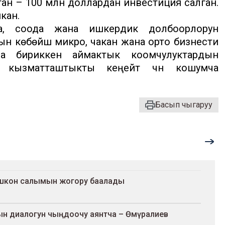
тан – 100 млн доллардан инвестиция салган.
кан.
ра, соода жана ишкердик долбоорлорун
 көбөйүшү микро, чакан жана орто бизнести
а бириккен аймактык коомчулуктардын
 кызматташтыкты кеңейтүү үчүн кошумча
Басып чыгаруу
шкон салымын жогору баалады
н диалогун чыңдоочу аянтча – Өмүралиев