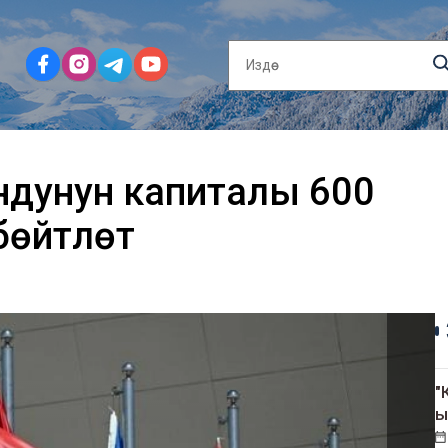
ндунун капиталы 600
өйтүлөт
"
ы