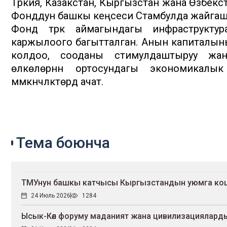
Түркия, Казакстан, Кыргызстан жана Өзбекс
Фонддун башкы кеңсеси Стамбулда жайгаш
Фонд түрк аймагындагы инфраструкту
каржылоого багытталган. Анын капиталынын
колдоо, сооданы стимулдаштыруу жан
өлкөлөрүнүн ортосундагы экономикалык
мүмкүнчүлүктөрдү ачат.
Тема боюнча
ТМУнун башкы катчысы Кыргызстандын уюмга ко
24 Июль 2026
1284
Ысык-Көл форуму маданият жана цивилизацияларды