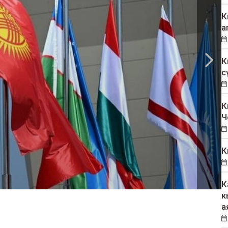
К
а
К
с
К
Ч
К
К
к
а