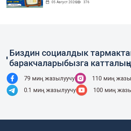
05 Август 2026
376
Биздин социалдык тармакт
баракчаларыбызга катталың
79 миң жазылуучу
110 миң жазы
0.1 миң жазылуучу
100 миң жаз