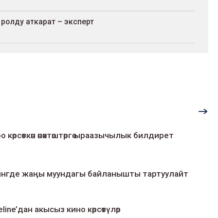
ролду аткарат – эксперт
о көрсөткөн өнөктөштөргө ыраазычылык билдирет
умингде жаңы муундагы байланышты тартуулайт
line’дан акысыз кино көрсөтүлөр