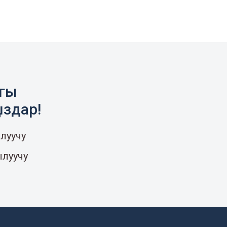
агы
ыздар!
луучу
ылуучу