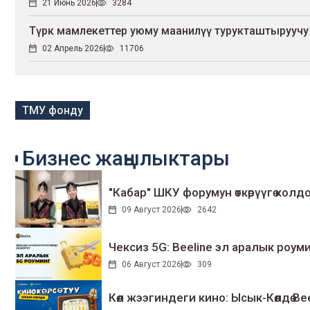
21 Июнь 2026
3284
Түрк мамлекеттер уюму маанилүү турукташтыруучу 
02 Апрель 2026
11706
ТМУ фонду
Бизнес жаңылыктары
"Кабар" ШКУ форумун өткөрүүгө колдо
09 Август 2026
2642
Чексиз 5G: Beeline эл аралык ро
06 Август 2026
309
Көл жээгиндеги кино: Ысык-Көлдө Bee