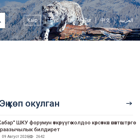
Кыр
Рус
Eng
Tur
中文
العربية
Эң көп окулган
Кабар" ШКУ форумун өткөрүүгө колдоо көрсөткөн өнөктөштөргө
раазычылык билдирет
09 Август 2026
2642