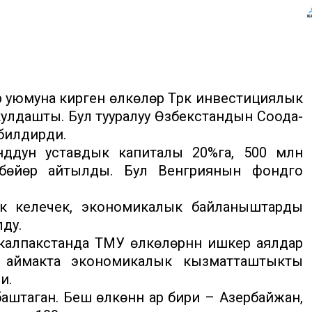
р уюмуна кирген өлкөлөр Түрк инвестициялык
кулдашты. Бул тууралуу Өзбекстандын Соода-
билдирди.
нддун уставдык капиталы 20%га, 500 млн
бөйөрү айтылды. Бул Венгриянын фондго
к келечек, экономикалык байланыштарды
лду.
алпакстанда ТМУ өлкөлөрүнүн ишкер аялдар
ул аймакта экономикалык кызматташтыкты
и.
аштаган. Беш өлкөнүн ар бири – Азербайжан,