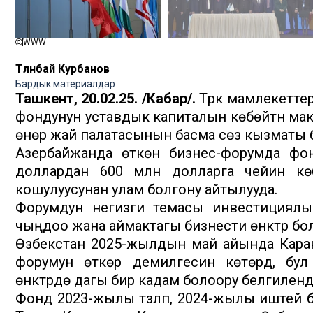
WWW
Төлөнбай Курбанов
Бардык материалдар
Ташкент, 20.02.25. /Кабар/.
Түрк мамлекетте
фондунун уставдык капиталын көбөйтүүнү ма
өнөр жай палатасынын басма сөз кызматы 
Азербайжанда өткөн бизнес-форумда фо
доллардан 600 млн долларга чейин кө
кошулуусунан улам болгону айтылууда.
Форумдун негизги темасы инвестициялы
чыңдоо жана аймактагы бизнести өнүктүрүү бо
Өзбекстан 2025-жылдын май айында Карак
форумун өткөрүү демилгесин көтөрдү, б
өнүктүрүүдө дагы бир кадам болоору белгиленд
Фонд 2023-жылы түзүлүп, 2024-жылы иштей б