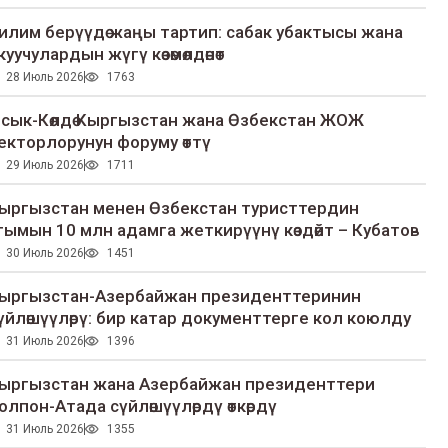
илим берүүдө жаңы тартип: сабак убактысы жана
куучулардын жүгү көзөмөлдөнөт
28 Июль 2026
1763
сык-Көлдө Кыргызстан жана Өзбекстан ЖОЖ
екторлорунун форуму өттү
29 Июль 2026
1711
ыргызстан менен Өзбекстан туристтердин
гымын 10 млн адамга жеткирүүнү көздөйт – Кубатов
30 Июль 2026
1451
ыргызстан-Азербайжан президенттеринин
үйлөшүүлөрү: бир катар документтерге кол коюлду
31 Июль 2026
1396
ыргызстан жана Азербайжан президенттери
олпон-Атада сүйлөшүүлөрдү өткөрдү
31 Июль 2026
1355