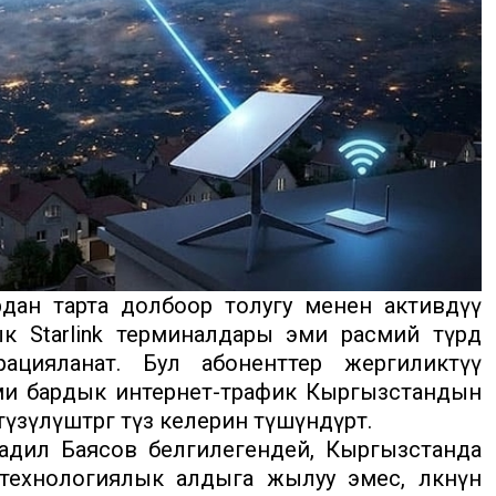
рдан тарта долбоор толугу менен активдүү
ык Starlink терминалдары эми расмий түрдө
рацияланат. Бул абоненттер жергиликтүү
эми бардык интернет-трафик Кыргызстандын
зүлүштөргө түз келерин түшүндүрөт.
дил Баясов белгилегендей, Кыргызстанда
 технологиялык алдыга жылуу эмес, өлкөнүн