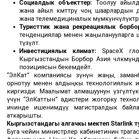
Социалдык объекттер:
Тоолуу айылд
жана айыл өкмөттөрү чоң шаарлардын
жана телемедициналык мүмкүнчүлүктөр
Туристтик жана рекреациялык борбо
тенденциялар менен жаңыланууларга ша
түзүлөт.
Инвестициялык климат:
SpaceX глоб
Кыргызстандын Борбор Азия чөлкөмүндө
позициясын бекемдейт.
“ЭлКат” компаниясы өзүнүн жаңы, заманб
орнотуу менен алдыңкы технологиялык и
киргизди. Маалымат алмашуунун үзгүлтүк
үчүн “ЭлКаттын” адистери жогорку техно
ичинде ишенимдүү магистралдык байла
аткарышты.
Кыргызстандагы алгачкы мектеп Starlink 
Буга чейин министрлер кабинетинин төра