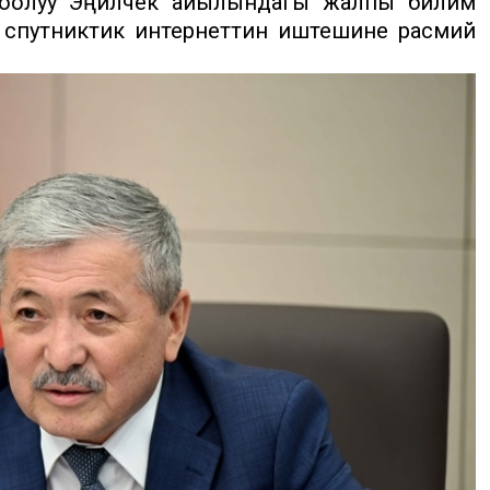
тоолуу Эңилчек айылындагы жалпы билим
 спутниктик интернеттин иштешине расмий