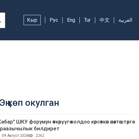
Кыр
Рус
Eng
Tur
中文
العربية
Эң көп окулган
Кабар" ШКУ форумун өткөрүүгө колдоо көрсөткөн өнөктөштөргө
раазычылык билдирет
09 Август 2026
2262