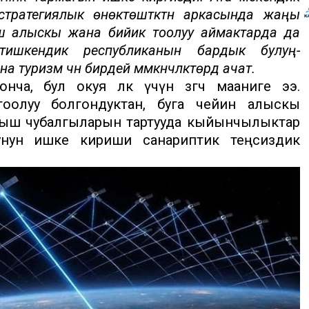
стратегиялык өнөктөштүктүн аркасында жаңы
 алыскы жана бийик тоолуу аймактарда да
етишкендик республиканын бардык булуң-
туризм үчүн бирдей мүмкүнчүлүктөрдү ачат.
, бул окуя өлкө үчүн өзгөчө мааниге ээ.
оолуу болгондуктан, буга чейин алыскы
аныш чубалгыларын тартууда кыйынчылыктар
мунун ишке кириши санариптик теңсиздик