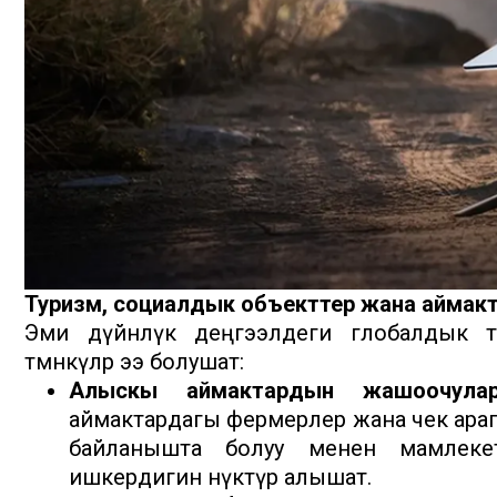
Туризм, социалдык объекттер жана аймактык 
Эми дүйнөлүк деңгээлдеги глобалдык та
төмөнкүлөр ээ болушат:
Алыскы аймактардын жашоочулар
аймактардагы фермерлер жана чек ар
байланышта болуу менен мамлекет
ишкердигин өнүктүрө алышат.