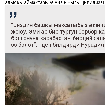
алыскы аймактары үчүн чыныгы цивилизац
“Биздин башкы максатыбыз өлкө и
жоюу. Эми ар бир тургун борбор к
болгонуна карабастан, бирдей сап
ээ болот”, - деп билдирди Нурадил