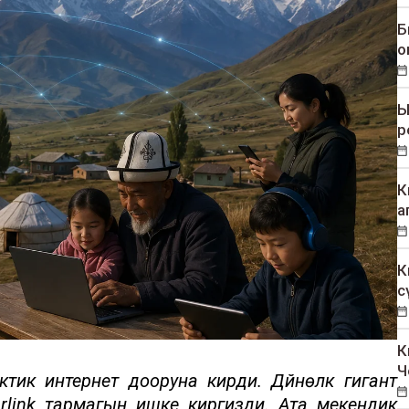
Б
о
Ы
р
К
а
К
с
К
Ч
тик интернет дооруна кирди. Дүйнөлүк гигант
arlink тармагын ишке киргизди. Ата мекендик