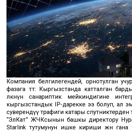
Компания белгилегендей, орнотулган учу
фазага өтөт: Кыргызстанда катталган бард
өлкөнүн санариптик мейкиндигине интег
кыргызстандык IP-дарекке ээ болуп, ал 
суверендүү трафиги катары спутниктерден тү
“ЭлКат” ЖЧКсынын башкы директору Нура
Starlink тутумунун ишке кириши жөн гана