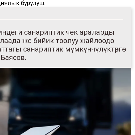
иялык бурулуш.
чиндеги санариптик чек араларды
алаада же бийик тоолуу жайлоодо
аттагы санариптик мүмкүнчүлүктөргө
 Баясов.