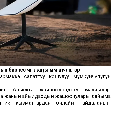
бизнес үчүн жаңы мүмкүнчүлүктөр
рмакка сапаттуу кошулуу мүмкүнчүлүгүнө
ы:
Алыскы жайлоолордогу малчылар,
ага жакын айылдардын жашоочулары дайыма
тик кызматтардан онлайн пайдаланып,