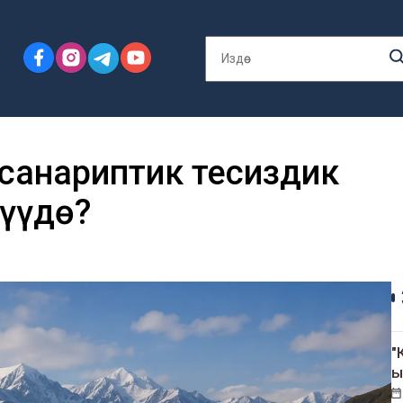
 санариптик теңсиздик
үүдө?
"
ы