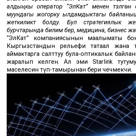
алдыңкы оператор “ЭлКат” менен түзүлгөн 
муундагы жогорку ылдамдыктагы байланыш
жеткиликтүү болду. Бул стратегиялык ж
бурчтарында билим берүү, медицина, бизнес жана 
“ЭлКат” компаниясынын маалыматы боюнча
Кыргызстандын рельефи татаал жана т
аймактарга салттуу була-оптикалык байл
жаралып келген. Ал эми Starlink туту
маселесин түп-тамырынан бери чечмекчи.