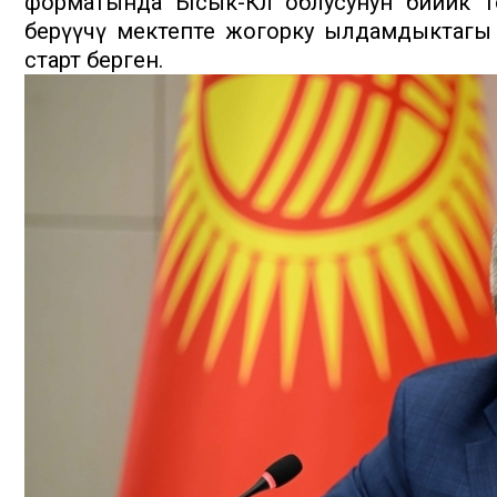
форматында Ысык-Көл облусунун бийик 
берүүчү мектепте жогорку ылдамдыктагы
старт берген.