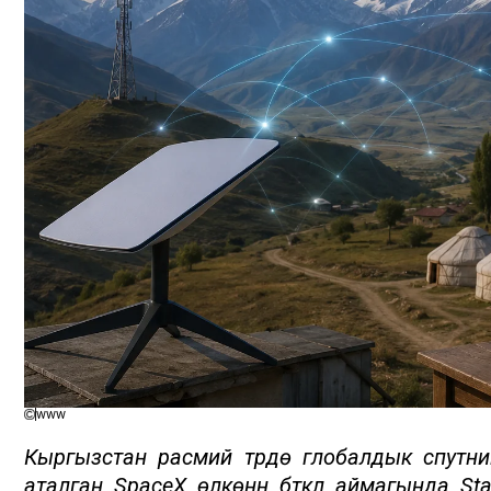
www
Кыргызстан расмий түрдө глобалдык спутник
аталган SpaceX өлкөнүн бүткүл аймагында St