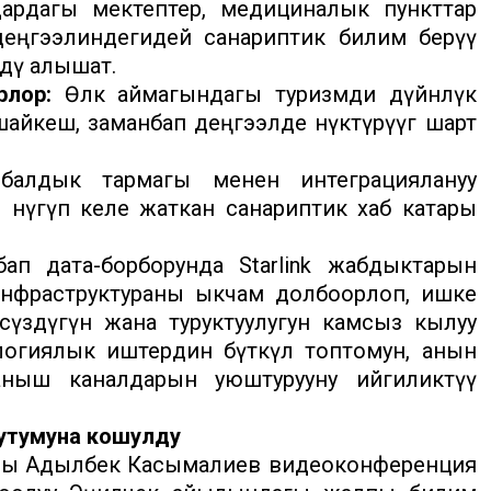
ардагы мектептер, медициналык пункттар
 деңгээлиндегидей санариптик билим берүү
дү алышат.
рлор:
Өлкө аймагындагы туризмди дүйнөлүк
йкеш, заманбап деңгээлде өнүктүрүүгө шарт
алдык тармагы менен интеграциялануу
 өнүгүп келе жаткан санариптик хаб катары
ап дата-борборунда Starlink жабдыктарын
нфраструктураны ыкчам долбоорлоп, ишке
сүздүгүн жана туруктуулугун камсыз кылуу
логиялык иштердин бүткүл топтомун, анын
ныш каналдарын уюштурууну ийгиликтүү
тутумуна кошулду
гасы Адылбек Касымалиев видеоконференция