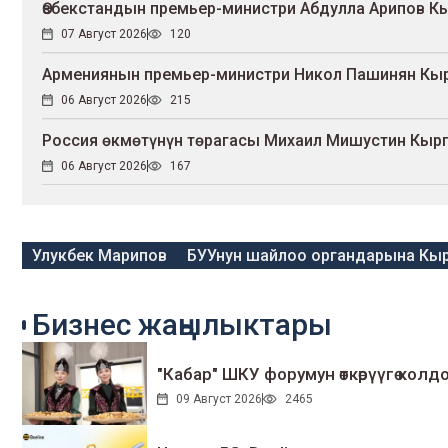
Өзбекстандын премьер-министри Абдулла Арипов К
07 Август 2026
120
Армениянын премьер-министри Никол Пашинян Кыр
06 Август 2026
215
Россия өкмөтүнүн төрагасы Михаил Мишустин Кыр
06 Август 2026
167
Улукбек Марипов
БУУнун шайлоо органдарына Кыр
Бизнес жаңылыктары
"Кабар" ШКУ форумун өткөрүүгө колдо
09 Август 2026
2465