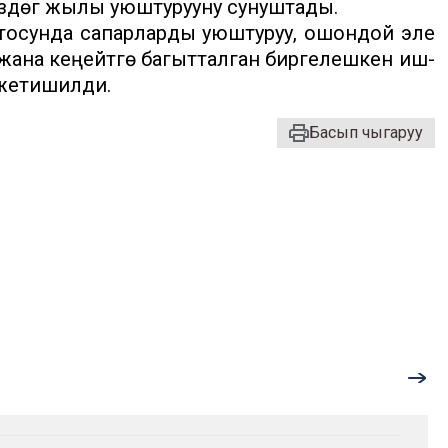
үздөгү жылы уюштурууну сунуштады.
осунда сапарларды уюштуруу, ошондой эле
ана кеңейтүүгө багытталган биргелешкен иш-
 жетишилди.
Басып чыгаруу