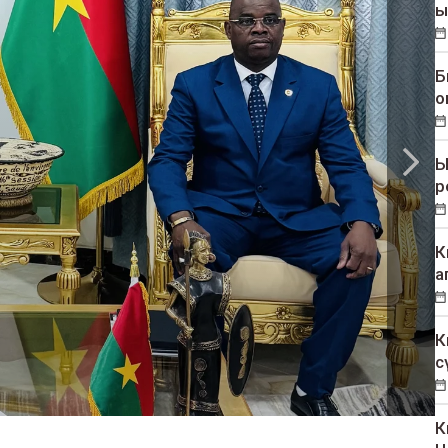
ы
Б
о
Ы
р
К
а
К
с
К