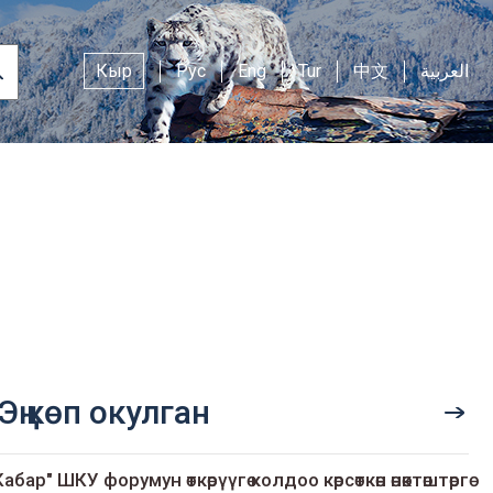
Кыр
Рус
Eng
Tur
中文
العربية
Эң көп окулган
Кабар" ШКУ форумун өткөрүүгө колдоо көрсөткөн өнөктөштөргө