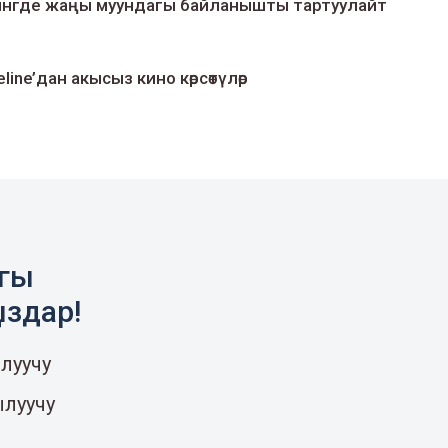
умингде жаңы муундагы байланышты тартуулайт
line’дан акысыз кино көрсөтүлөр
агы
ыздар!
луучу
ылуучу