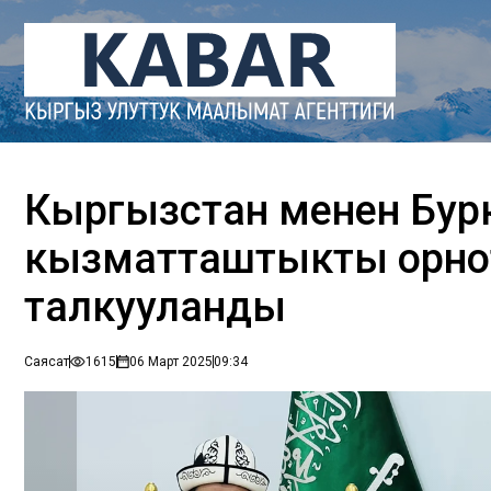
Кыргызстан менен Бур
кызматташтыкты орно
талкууланды
Саясат
1615
06 Март 2025
09:34