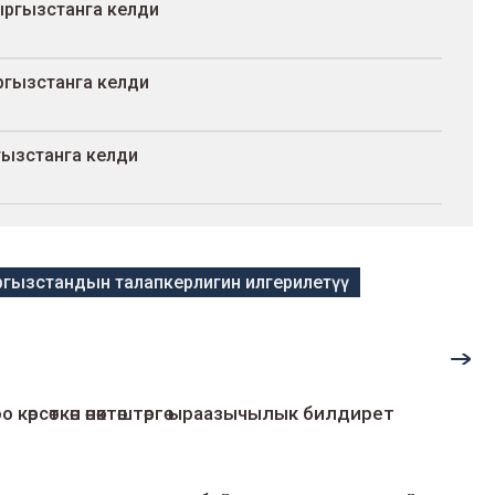
ыргызстанга келди
гызстанга келди
гызстанга келди
гызстандын талапкерлигин илгерилетүү
о көрсөткөн өнөктөштөргө ыраазычылык билдирет