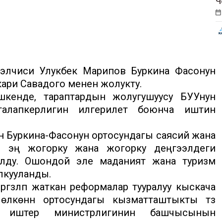
Ч
лчиси Улукбек Марипов Буркина Фасонун
ари Савадого менен жолукту.
кенде, тараптардын жолугушуусу БУУнун
лапкерлигин илгерилетүү боюнча иштин
н Буркина-Фасонун ортосундагы саясий жана
, эң жогорку жана жогорку деңгээлдеги
улду. Ошондой эле маданият жана туризм
лкууланды.
үзүлүп жаткан реформалар тууралуу кыскача
көнүн ортосундагы кызматташтыкты түзүү
ы иштер министрлигинин башчысынын