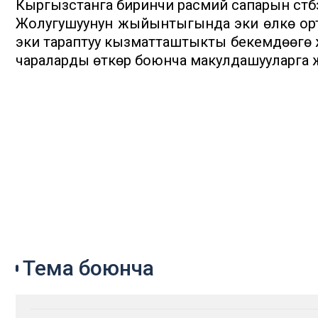
Кыргызстанга биринчи расмий сапарын үстүб
Жолугушуунун жыйынтыгында эки өлкө орт
эки тараптуу кызматташтыкты бекемдөөгө ж
чараларды өткөрүү боюнча макулдашууларга
Тема боюнча