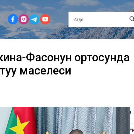
кина-Фасонун ортосунда
туу маселеси
"