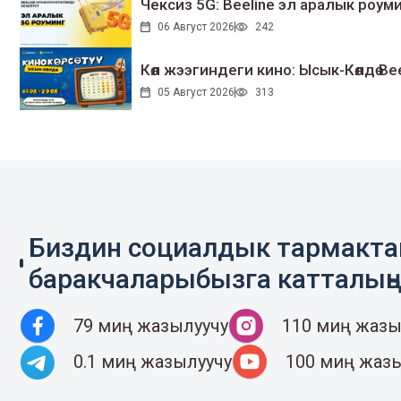
Чексиз 5G: Beeline эл аралык ро
06 Август 2026
242
Көл жээгиндеги кино: Ысык-Көлдө Bee
05 Август 2026
313
Биздин социалдык тармакт
баракчаларыбызга катталың
79 миң жазылуучу
110 миң жазы
0.1 миң жазылуучу
100 миң жаз