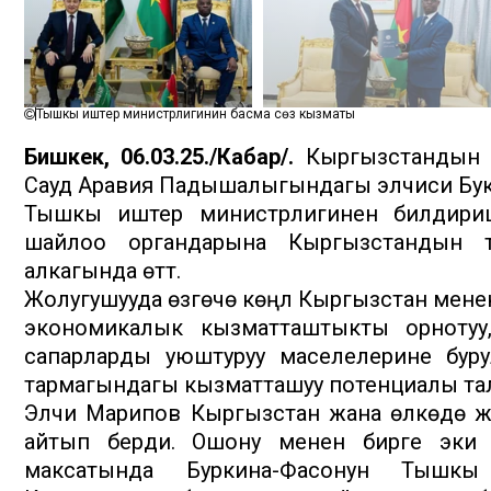
Тышкы иштер министрлигинин басма сөз кызматы
Бишкек, 06.03.25./Кабар/.
Кыргызстандын э
Сауд Аравия Падышалыгындагы элчиси Бук
Тышкы иштер министрлигинен билдириш
шайлоо органдарына Кыргызстандын та
алкагында өттү.
Жолугушууда өзгөчө көңүл Кыргызстан мене
экономикалык кызматташтыкты орнотуу
сапарларды уюштуруу маселелерине бур
тармагындагы кызматташуу потенциалы та
Элчи Марипов Кыргызстан жана өлкөдө жүрг
айтып берди. Ошону менен бирге эки өл
максатында Буркина-Фасонун Тышк