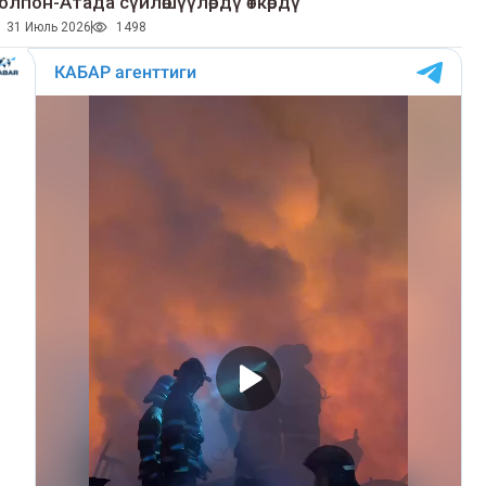
олпон-Атада сүйлөшүүлөрдү өткөрдү
31 Июль 2026
1498