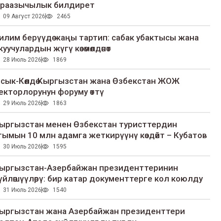
раазычылык билдирет
09 Август 2026
2465
илим берүүдө жаңы тартип: сабак убактысы жана
куучулардын жүгү көзөмөлдөнөт
28 Июль 2026
1869
сык-Көлдө Кыргызстан жана Өзбекстан ЖОЖ
екторлорунун форуму өттү
29 Июль 2026
1863
ыргызстан менен Өзбекстан туристтердин
гымын 10 млн адамга жеткирүүнү көздөйт – Кубатов
30 Июль 2026
1595
ыргызстан-Азербайжан президенттеринин
үйлөшүүлөрү: бир катар документтерге кол коюлду
31 Июль 2026
1540
ыргызстан жана Азербайжан президенттери