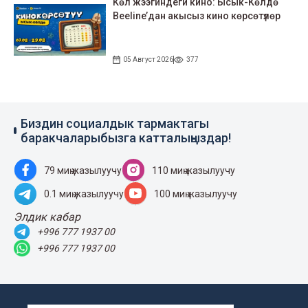
Көл жээгиндеги кино: Ысык-Көлдө
Beeline’дан акысыз кино көрсөтүлөр
05 Август 2026
377
Биздин социалдык тармактагы
баракчаларыбызга катталыңыздар!
79 миң жазылуучу
110 миң жазылуучу
0.1 миң жазылуучу
100 миң жазылуучу
Элдик кабар
+996 777 1937 00
+996 777 1937 00