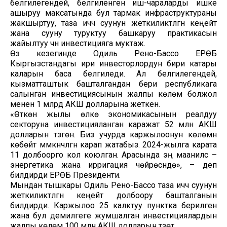
белгилегендей, белгиленген иш-чараларды ишке
ашыруу максатында бул тармак инфраструктураны
жакшыртуу, таза ичүүчү суунун жеткиликтүүлүгүн кеңейтүү
жана сууну туруктуу башкаруу практикасын
жайылтуу үчүн инвестицияга муктаж.
Өз кезегинде Одиль Рено-Бассо ЕРӨБ
Кыргызстандагы ири инвесторлордун бири катары
каларын баса белгиледи. Ал белгилегендей,
кызматташтык башталгандан бери республикага
салынган инвестициясынын жалпы көлөмү болжол
менен 1 млрд АКШ долларына жеткен.
«Өткөн жылы өлкө экономикасынын реалдуу
секторуна инвестицияланган каражат 52 млн АКШ
долларын түзгөн. Биз учурда каржылоонун көлөмүн
көбөйтүү мүмкүнчүлүгүн карап жатабыз. 2024-жылга карата
11 долбоорго кол коюлган. Арасында эң маанилүүсү –
энергетика жана ирригация чөйрөсүндө», – деп
билдирди ЕРӨБ Президенти.
Мындан тышкары Одиль Рено-Бассо таза ичүүчү суунун
жеткиликтүүлүгүн кеңейтүү долбоору башталганын
билдирди. Каржылоо 25 калктуу пунктка берилген
жана бул демилгеге жумшалган инвестициялардын
жалпы көлөмү 100 млн АКШ долларын түзөт.