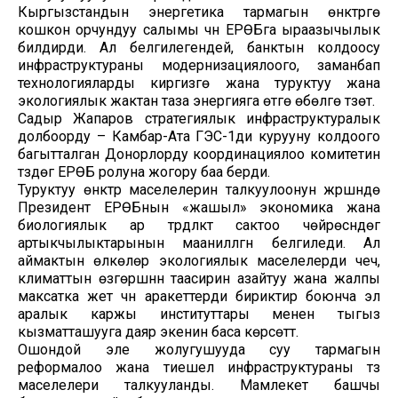
Кыргызстандын энергетика тармагын өнүктүрүүгө
кошкон орчундуу салымы үчүн ЕРӨБга ыраазычылык
билдирди. Ал белгилегендей, банктын колдоосу
инфраструктураны модернизациялоого, заманбап
технологияларды киргизүүгө жана туруктуу жана
экологиялык жактан таза энергияга өтүүгө өбөлгө түзөт.
Садыр Жапаров стратегиялык инфраструктуралык
долбоорду – Камбар-Ата ГЭС-1ди курууну колдоого
багытталган Донорлорду координациялоо комитетин
түзүүдөгү ЕРӨБ ролуна жогору баа берди.
Туруктуу өнүктүрүү маселелерин талкуулоонун жүрүшүндө
Президент ЕРӨБнын «жашыл» экономика жана
биологиялык ар түрдүүлүктү сактоо чөйрөсүндөгү
артыкчылыктарынын маанилүүлүгүн белгиледи. Ал
аймактын өлкөлөрү экологиялык маселелерди чечүү,
климаттын өзгөрүшүнүн таасирин азайтуу жана жалпы
максатка жетүү үчүн аракеттерди бириктирүү боюнча эл
аралык каржы институттары менен тыгыз
кызматташууга даяр экенин баса көрсөттү.
Ошондой эле жолугушууда суу тармагын
реформалоо жана тиешелүү инфраструктураны түзүү
маселелери талкууланды. Мамлекет башчы