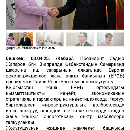
Президенттин басма сөз кызматы
Бишкек, 03.04.25. /Кабар/.
Президент Садыр
Жапаров бүгүн, 3-апрелде Өзбекстандын Самарканд
шаарына иш сапарынын алкагында Европа
реконструкциялоо жана өнүктүрүү банкынын (ЕРӨБ)
президенти Одиль Рено-Бассо менен жолугушту.
Кыргызстан жана ЕРӨБ ортосундагы
кызматташтыкты кеңейтүү, экономиканын
стратегиялык тармактарына инвестицияларды тартуу,
биргелешкен инфраструктуралык долбоорлорду
ишке ашыруу, ошондой эле жеке секторду колдоо
жана жашыл энергетиканы өнүктүрүү маселелери
талкууланды.
Жолугушуунун жүрүшүндө мамлекет башчысы