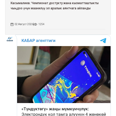
Касымалиев: Чемпионат достукту жана кызматташтыкты
чыңдоо үчүн маанилүү эл аралык аянтчага айланды
02 Август 2026
1254