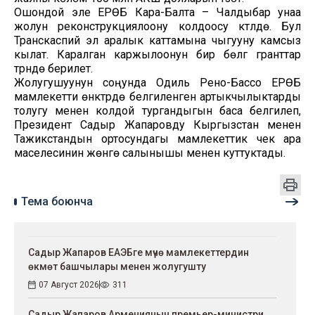
Ошондой эле ЕРӨБ Кара-Балта – Чалдыбар унаа
жолун реконструкциялоону колдоосу күтүлүүдө. Бул
Транскаспий эл аралык каттамына чыгууну камсыз
кылат. Каралган каржылоонун бир бөлүгү гранттар
түрүндө берилет.
Жолугушуунун соңунда Одиль Рено-Бассо ЕРӨБ
мамлекетти өнүктүрүүдө белгиленген артыкчылыктарды
толугу менен колдой тургандыгын баса белгилеп,
Президент Садыр Жапаровду Кыргызстан менен
Тажикстандын ортосундагы мамлекеттик чек ара
маселесинин жөнгө салынышы менен куттуктады.
Тема боюнча
Садыр Жапаров ЕАЭБге мүчө мамлекеттердин
өкмөт башчылары менен жолугушту
07 Август 2026
311
Садыр Жапаров Армениянын премьер-министри