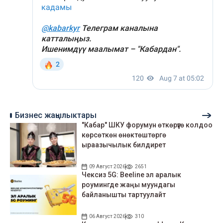
Бизнес жаңылыктары
"Кабар" ШКУ форумун өткөрүүгө колдоо
көрсөткөн өнөктөштөргө
ыраазычылык билдирет
09 Август 2026
2651
Чексиз 5G: Beeline эл аралык
роумингде жаңы муундагы
байланышты тартуулайт
06 Август 2026
310