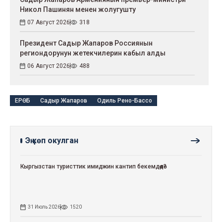
Никол Пашинян менен жолугушту
07 Август 2026
318
Президент Садыр Жапаров Россиянын
региондорунун жетекчилерин кабыл алды
06 Август 2026
488
ЕРӨБ
Садыр Жапаров
Одиль Рено-Бассо
Эң көп окулган
Кыргызстан туристтик имиджин кантип бекемдөөдө?
31 Июль 2026
1520