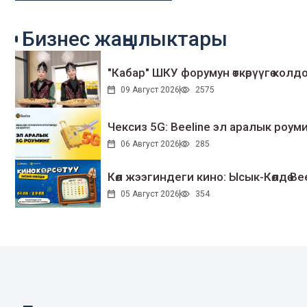
Бизнес жаңылыктары
"Кабар" ШКУ форумун өткөрүүгө колдо
09 Август 2026
2575
Чексиз 5G: Beeline эл аралык ро
06 Август 2026
285
Көл жээгиндеги кино: Ысык-Көлдө Bee
05 Август 2026
354