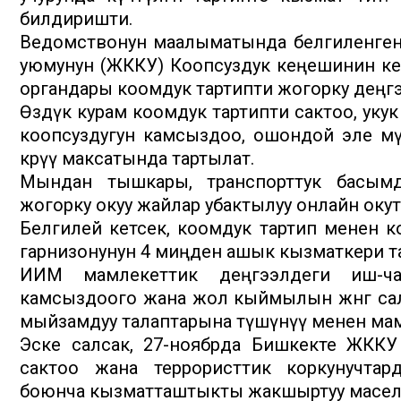
билдиришти.
Ведомствонун маалыматында белгиленгенд
уюмунун (ЖККУ) Коопсуздук кеңешинин к
органдары коомдук тартипти жогорку деңг
Өздүк курам коомдук тартипти сактоо, ук
коопсуздугун камсыздоо, ошондой эле мүм
көрүү максатында тартылат.
Мындан тышкары, транспорттук басымд
жогорку окуу жайлар убактылуу онлайн окутууг
Белгилей кетсек, коомдук тартип менен 
гарнизонунун 4 миңден ашык кызматкери т
ИИМ мамлекеттик деңгээлдеги иш-ча
камсыздоого жана жол кыймылын жөнгө са
мыйзамдуу талаптарына түшүнүү менен мамил
Эске салсак, 27-ноябрда Бишкекте ЖККУ с
сактоо жана террористтик коркунучта
боюнча кызматташтыкты жакшыртуу маселе