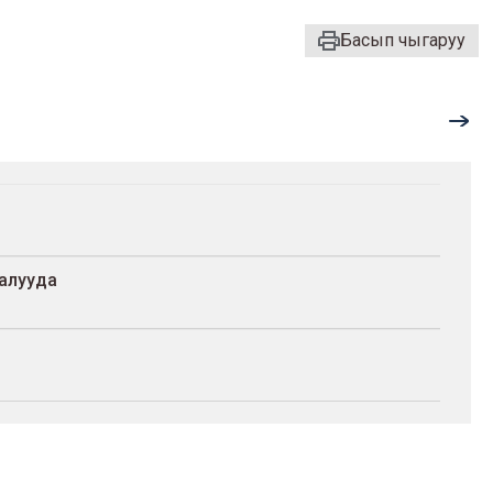
Басып чыгаруу
алууда