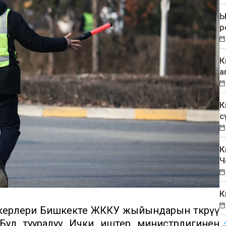
Ы
р
К
а
К
с
К
Ч
К
ерлери Бишкекте ЖККУ жыйындарын өткөрүү
т. Бул тууралуу Ички иштер министрлигинен