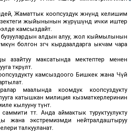
ей, Жаматтык коопсуздук жөнүндө келишим
езектеги жыйынынын жүрүшүндө ички иштер
ээлде камсыздайт.
ук бузуулардын алдын алуу, жол кыймылынын
күн болгон өзгөчө кырдаалдарга ыкчам чара
ы азайтуу максатында мектептер менен
а өткөрүлөт.
коопсуздукту камсыздоого Бишкек жана Чүй
артылат.
ралар маалында коомдук коопсуздукту
лууга катышкан милиция кызматкерлеринин
е кылууну өтүнөт.
аммити өтөт. Анда аймактык туруктуулукту
рды жана экстремизмди нейтралдаштыруу
лери талкууланат.