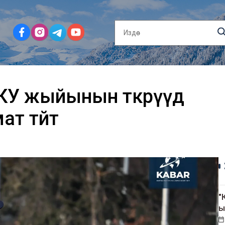
У жыйынын өткөрүүдө
т өтөйт
"
ы