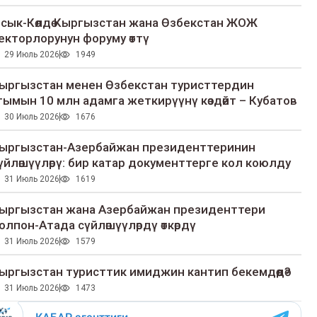
сык-Көлдө Кыргызстан жана Өзбекстан ЖОЖ
екторлорунун форуму өттү
29 Июль 2026
1949
ыргызстан менен Өзбекстан туристтердин
гымын 10 млн адамга жеткирүүнү көздөйт – Кубатов
30 Июль 2026
1676
ыргызстан-Азербайжан президенттеринин
үйлөшүүлөрү: бир катар документтерге кол коюлду
31 Июль 2026
1619
ыргызстан жана Азербайжан президенттери
олпон-Атада сүйлөшүүлөрдү өткөрдү
31 Июль 2026
1579
ыргызстан туристтик имиджин кантип бекемдөөдө?
31 Июль 2026
1473