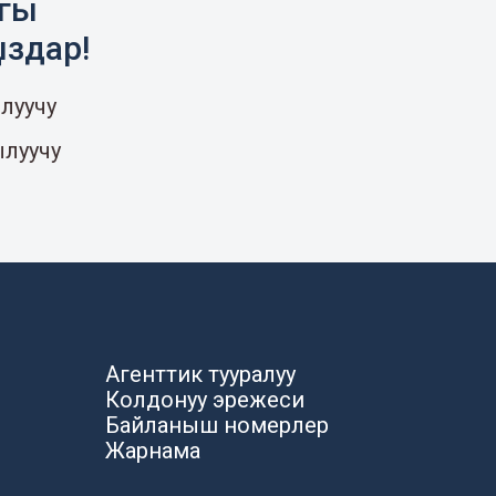
агы
ыздар!
луучу
ылуучу
Агенттик тууралуу
Колдонуу эрежеси
Байланыш номерлер
Жарнама