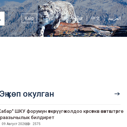
Кыр
Рус
Eng
Tur
中文
العربية
Эң көп окулган
Кабар" ШКУ форумун өткөрүүгө колдоо көрсөткөн өнөктөштөргө
раазычылык билдирет
09 Август 2026
2575