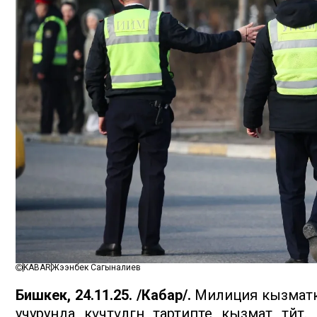
KABAR
Жээнбек Сагыналиев
Бишкек, 24.11.25. /Кабар/.
Милиция кызматк
учурунда күчөтүлгөн тартипте кызмат өтөй