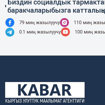
Биздин социалдык тармакт
баракчаларыбызга катталың
79 миң жазылуучу
110 миң жазы
0.1 миң жазылуучу
100 миң жаз