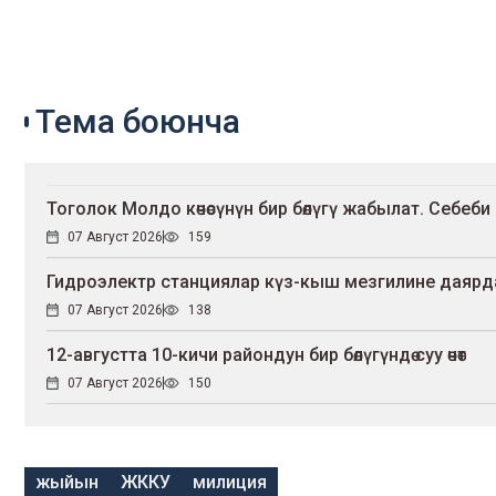
Тема боюнча
Тоголок Молдо көчөсүнүн бир бөлүгү жабылат. Себеби
07 Август 2026
159
Гидроэлектр станциялар күз-кыш мезгилине даярд
07 Август 2026
138
12-августта 10-кичи райондун бир бөлүгүндө суу өчөт
07 Август 2026
150
жыйын
ЖККУ
милиция