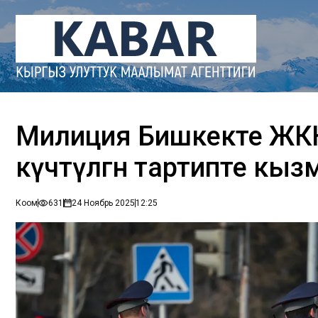
Милиция Бишкекте ЖКК
күчөтүлгөн тартипте кызма
Коом
631
24 Ноябрь 2025
12:25