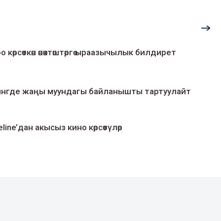
о көрсөткөн өнөктөштөргө ыраазычылык билдирет
умингде жаңы муундагы байланышты тартуулайт
line’дан акысыз кино көрсөтүлөр