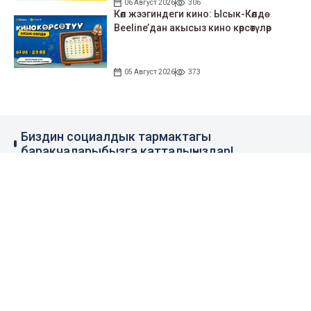
06 Август 2026
306
Көл жээгиндеги кино: Ысык-Көлдө
Beeline’дан акысыз кино көрсөтүлөр
05 Август 2026
373
Биздин социалдык тармактагы
баракчаларыбызга катталыңыздар!
79 миң жазылуучу
110 миң жазылуучу
0.1 миң жазылуучу
100 миң жазылуучу
Элдик кабар
+996 777 1937 00
+996 777 1937 00