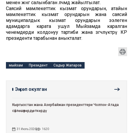
менен жөнгө салынбаган өлчөмдө жайылтылат.
Саясий мамлекеттик кызмат орундарын, атайын
мамлекеттик кызмат орундарын жана саясий
муниципалдык кызмат орундарын ээлеген
адамдарга карата ушул Мыйзамда каралган
ченемдерди колдонуу тартиби жана өзгөчөлүктөрү КР
президенти тарабынан аныкталат.
мыйзам
Президент
Садыр Жапаров
Эң көп окулган
Кыргызстан жана Азербайжан президенттери Чолпон-Атада
сүйлөшүүлөрдү өткөрдү
31 Июль 2026
1620