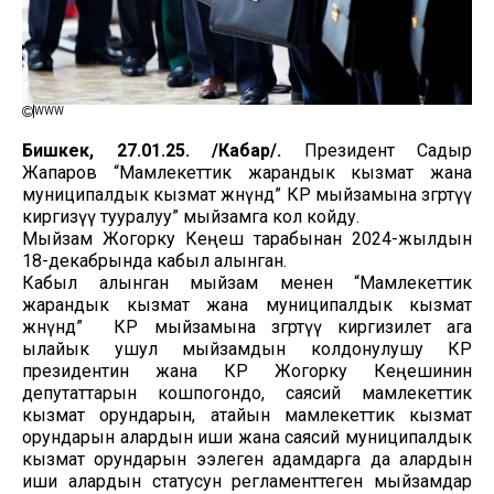
WWW
Бишкек, 27.01.25. /Кабар/.
Президент Садыр
Жапаров “Мамлекеттик жарандык кызмат жана
муниципалдык кызмат жөнүндө” КР мыйзамына өзгөртүү
киргизүү тууралуу” мыйзамга кол койду.
Мыйзам Жогорку Кеңеш тарабынан 2024-жылдын
18-декабрында кабыл алынган.
Кабыл алынган мыйзам менен “Мамлекеттик
жарандык кызмат жана муниципалдык кызмат
жөнүндө” КР мыйзамына өзгөртүү киргизилет ага
ылайык ушул мыйзамдын колдонулушу КР
президентин жана КР Жогорку Кеңешинин
депутаттарын кошпогондо, саясий мамлекеттик
кызмат орундарын, атайын мамлекеттик кызмат
орундарын алардын иши жана саясий муниципалдык
кызмат орундарын ээлеген адамдарга да алардын
иши алардын статусун регламенттеген мыйзамдар