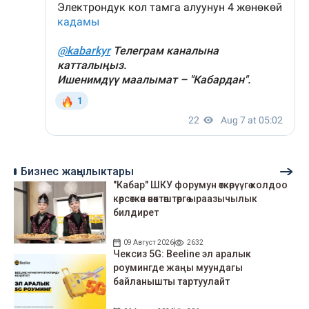
Бизнес жаңылыктары
"Кабар" ШКУ форумун өткөрүүгө колдоо
көрсөткөн өнөктөштөргө ыраазычылык
билдирет
09 Август 2026
2632
Чексиз 5G: Beeline эл аралык
роумингде жаңы муундагы
байланышты тартуулайт