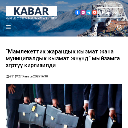
Кыр
“Мамлекеттик жарандык кызмат жана
муниципалдык кызмат жөнүндө” мыйзамга
өзгөртүү киргизилди
931
27 Январь 2025
16:30