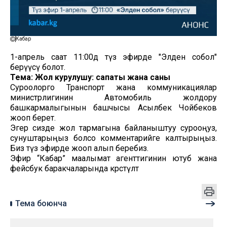
Кабар
1-апрель саат 11:00дө түз эфирде "Элден собол"
берүүсү болот.
Тема: Жол курулушу: сапаты жана саны
Суроолорго Транспорт жана коммуникациялар
министрлигинин Автомобиль жолдору
башкармалыгынын башчысы Асылбек Чойбеков
жооп берет.
Эгер сизде жол тармагына байланыштуу сурооңуз,
сунуштарыңыз болсо комментарийге калтырыңыз.
Биз түз эфирде жооп алып беребиз.
Эфир “Кабар” маалымат агенттигинин ютуб жана
фейсбук баракчаларында көрсөтүлөт
Тема боюнча