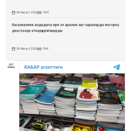
04 Август 2026
990
Касымалиев алдыдагы ири эл аралык иш-чараларды жогорку
деңгээлде өткөрүүнү тапшырды
04 Август 2026
944