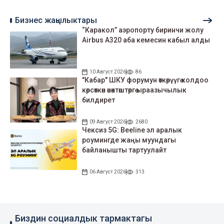
Бизнес жаңылыктары
“Каракол” аэропорту биринчи жолу
Airbus A320 аба кемесин кабыл алды
10 Август 2026
86
"Кабар" ШКУ форумун өткөрүүгө колдоо
көрсөткөн өнөктөштөргө ыраазычылык
билдирет
09 Август 2026
2680
Чексиз 5G: Beeline эл аралык
роумингде жаңы муундагы
байланышты тартуулайт
06 Август 2026
313
Биздин социалдык тармактагы