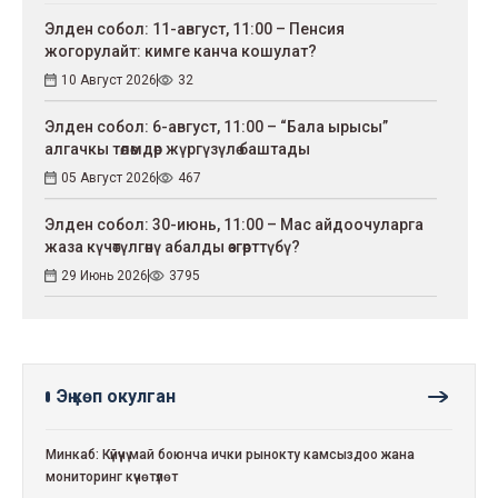
Элден собол: 11-август, 11:00 – Пенсия
жогорулайт: кимге канча кошулат?
10 Август 2026
32
Элден собол: 6-август, 11:00 – “Бала ырысы”
алгачкы төлөмдөр жүргүзүлө баштады
05 Август 2026
467
Элден собол: 30-июнь, 11:00 – Мас айдоочуларга
жаза күчөтүлгөнү абалды өзгөрттүбү?
29 Июнь 2026
3795
Эң көп окулган
Минкаб: Күйүүчү май боюнча ички рынокту камсыздоо жана
мониторинг күчөтүлөт