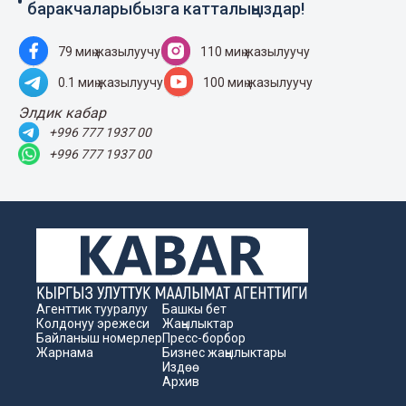
баракчаларыбызга катталыңыздар!
79 миң жазылуучу
110 миң жазылуучу
0.1 миң жазылуучу
100 миң жазылуучу
Элдик кабар
+996 777 1937 00
+996 777 1937 00
Агенттик тууралуу
Башкы бет
Колдонуу эрежеси
Жаңылыктар
Байланыш номерлер
Пресс-борбор
Жарнама
Бизнес жаңылыктары
Издөө
Архив