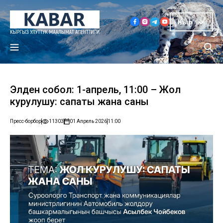
Кыр
Элден собол: 1-апрель, 11:00 – Жол
курулушу: сапаты жана саны
Пресс-борбор
11303
01 Апрель 2026
11:00