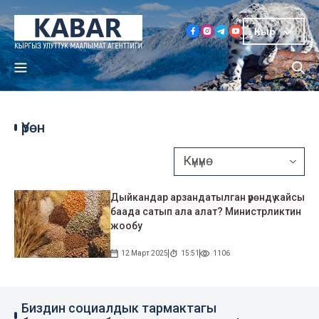
Кыр
Үрөн
Дыйкандар арзандатылган үрөндү кайсы
баада сатып ала алат? Министрликтин
жообу
12 Март 2025
15:51
1106
Биздин социалдык тармактагы