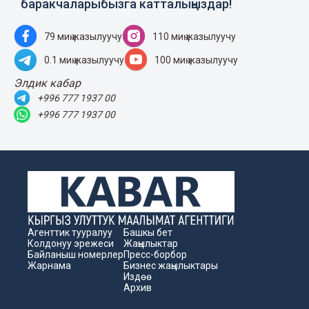
баракчаларыбызга катталыңыздар!
79 миң жазылуучу
110 миң жазылуучу
0.1 миң жазылуучу
100 миң жазылуучу
Элдик кабар
+996 777 1937 00
+996 777 1937 00
Агенттик тууралуу
Башкы бет
Колдонуу эрежеси
Жаңылыктар
Байланыш номерлер
Пресс-борбор
Жарнама
Бизнес жаңылыктары
Издөө
Архив