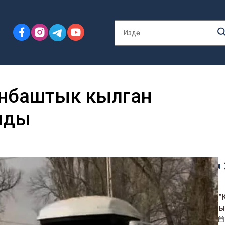
энбаштык кылган
лды
"
ы