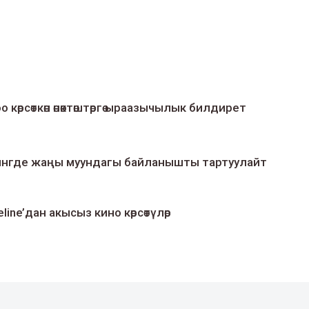
о көрсөткөн өнөктөштөргө ыраазычылык билдирет
умингде жаңы муундагы байланышты тартуулайт
line’дан акысыз кино көрсөтүлөр