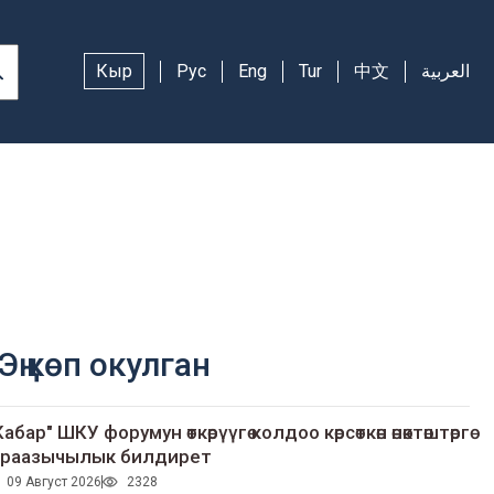
Кыр
Рус
Eng
Tur
中文
العربية
Эң көп окулган
Кабар" ШКУ форумун өткөрүүгө колдоо көрсөткөн өнөктөштөргө
раазычылык билдирет
09 Август 2026
2328