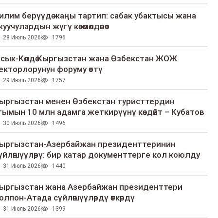
илим берүүдө жаңы тартип: сабак убактысы жана
куучулардын жүгү көзөмөлдөнөт
28 Июль 2026
1796
сык-Көлдө Кыргызстан жана Өзбекстан ЖОЖ
екторлорунун форуму өттү
29 Июль 2026
1757
ыргызстан менен Өзбекстан туристтердин
гымын 10 млн адамга жеткирүүнү көздөйт – Кубатов
30 Июль 2026
1496
ыргызстан-Азербайжан президенттеринин
үйлөшүүлөрү: бир катар документтерге кол коюлду
31 Июль 2026
1440
ыргызстан жана Азербайжан президенттери
олпон-Атада сүйлөшүүлөрдү өткөрдү
31 Июль 2026
1399