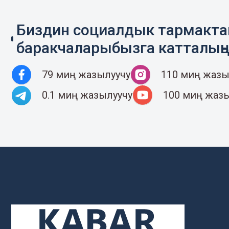
Биздин социалдык тармакт
баракчаларыбызга катталың
79 миң жазылуучу
110 миң жазы
0.1 миң жазылуучу
100 миң жаз