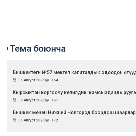
Тема боюнча
Бишкектеги №57 мектеп капиталдык оңдоодон өтүү
06 Август 2026
164
Кырсыктан коргоочу кепилдик: камсыздандырууга 
06 Август 2026
157
Бишкек менен Нижний Новгород боордош шаарлар
06 Август 2026
172