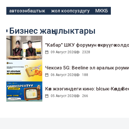
автоээнбаштык
жол коопсуздугу
МККБ
Бизнес жаңылыктары
"Кабар" ШКУ форумун өткөрүүгө колдо
09 Август 2026
2328
Чексиз 5G: Beeline эл аралык ро
06 Август 2026
188
Көл жээгиндеги кино: Ысык-Көлдө Bee
05 Август 2026
266