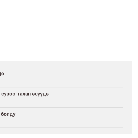
дө
суроо-талап өсүүдө
 болду