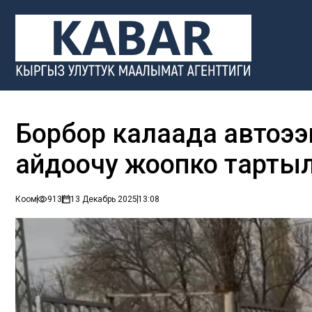
Борбор калаада автоэ
айдоочу жоопко тарты
Коом
913
13 Декабрь 2025
13:08