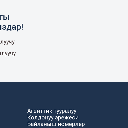
агы
ыздар!
луучу
ылуучу
Агенттик тууралуу
Колдонуу эрежеси
Байланыш номерлер