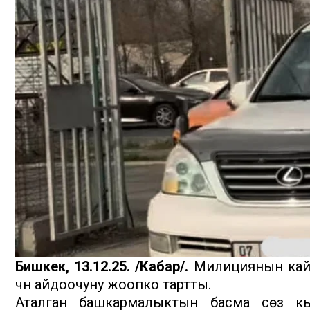
Бишкек, 13.12.25. /Кабар/.
Милициянын кай
үчүн айдоочуну жоопко тартты.
Аталган башкармалыктын басма сөз к