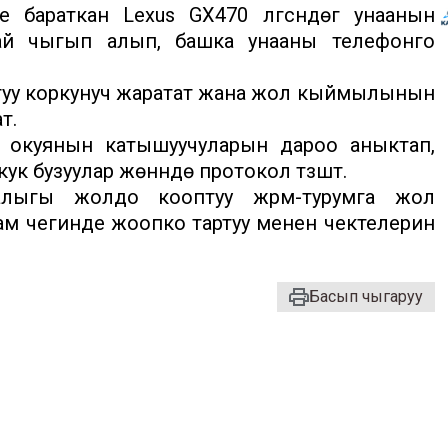
бараткан Lexus GX470 үлгүсүндөгү унаанын
ылай чыгып алып, башка унааны телефонго
туу коркунуч жаратат жана жол кыймылынын
т.
 окуянын катышуучуларын дароо аныктап,
к бузуулар жөнүндө протокол түзүштү.
лыгы жолдо кооптуу жүрүм-турумга жол
ам чегинде жоопко тартуу менен чектелерин
Басып чыгаруу