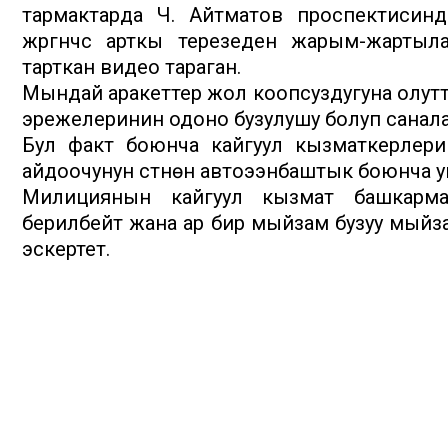
тармактарда Ч. Айтматов проспектисинде 
жүргүнчүсү арткы терезеден жарым-жарт
тарткан видео тараган.
Мындай аракеттер жол коопсуздугуна олут
эрежелеринин одоно бузулушу болуп санала
Бул факт боюнча кайгуул кызматкерлери
айдоочунун үстүнөн автоээнбаштык боюнча уку
Милициянын кайгуул кызмат башкарма
берилбейт жана ар бир мыйзам бузуу мыйз
эскертет.