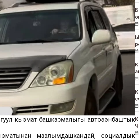
Б
о
Ы
р
К
а
К
с
гуул кызмат башкармалыгы автоээнбаштык
К
Ч
ызматынан маалымдашкандай, социалдык