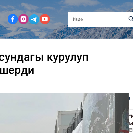
усундагы курулуп
кшерди
"
ы