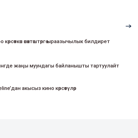
о көрсөткөн өнөктөштөргө ыраазычылык билдирет
умингде жаңы муундагы байланышты тартуулайт
line’дан акысыз кино көрсөтүлөр