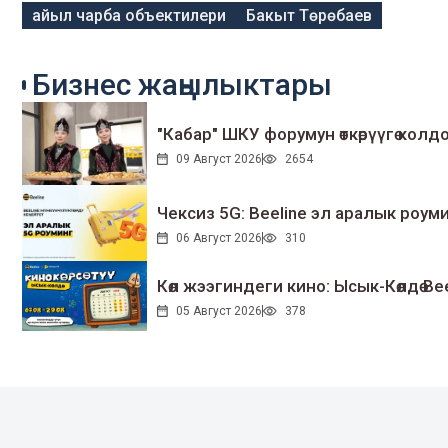
айыл чарба объектилери
Бакыт Төрөбаев
Бизнес жаңылыктары
"Кабар" ШКУ форумун өткөрүүгө колдо
09 Август 2026
2654
Чексиз 5G: Beeline эл аралык ро
06 Август 2026
310
Көл жээгиндеги кино: Ысык-Көлдө Bee
05 Август 2026
378