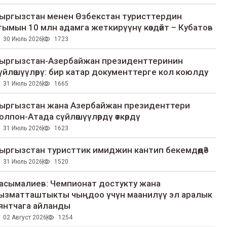
ыргызстан менен Өзбекстан туристтердин
гымын 10 млн адамга жеткирүүнү көздөйт – Кубатов
30 Июль 2026
1723
ыргызстан-Азербайжан президенттеринин
үйлөшүүлөрү: бир катар документтерге кол коюлду
31 Июль 2026
1665
ыргызстан жана Азербайжан президенттери
олпон-Атада сүйлөшүүлөрдү өткөрдү
31 Июль 2026
1623
ыргызстан туристтик имиджин кантип бекемдөөдө?
31 Июль 2026
1520
асымалиев: Чемпионат достукту жана
ызматташтыкты чыңдоо үчүн маанилүү эл аралык
янтчага айланды
02 Август 2026
1254