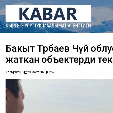
Бакыт Төрөбаев Чүй обл
жаткан объектерди те
Коом
2002
23 Март 2025
11:52