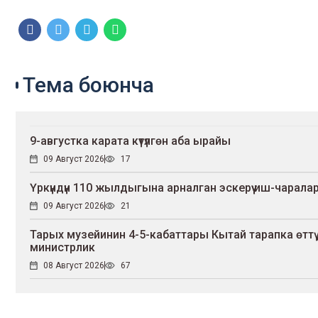
Тема боюнча
9-августка карата күтүлгөн аба ырайы
09 Август 2026
17
Үркүндүн 110 жылдыгына арналган эскерүү иш-чаралар
09 Август 2026
21
Тарых музейинин 4-5-кабаттары Кытай тарапка өтт
министрлик
08 Август 2026
67