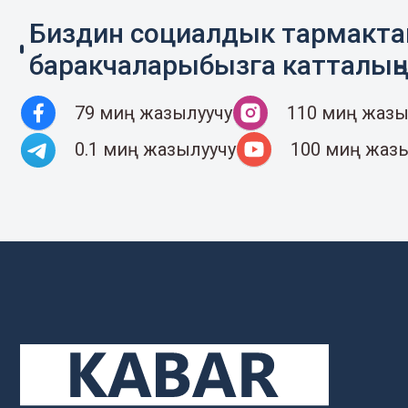
Биздин социалдык тармакт
баракчаларыбызга катталың
79 миң жазылуучу
110 миң жазы
0.1 миң жазылуучу
100 миң жаз