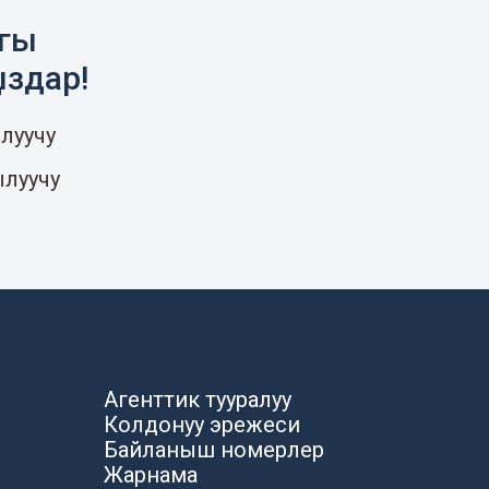
агы
ыздар!
луучу
ылуучу
Агенттик тууралуу
Колдонуу эрежеси
Байланыш номерлер
Жарнама