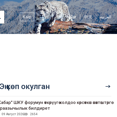
Кыр
Рус
Eng
Tur
中文
العربية
Эң көп окулган
Кабар" ШКУ форумун өткөрүүгө колдоо көрсөткөн өнөктөштөргө
раазычылык билдирет
09 Август 2026
2654