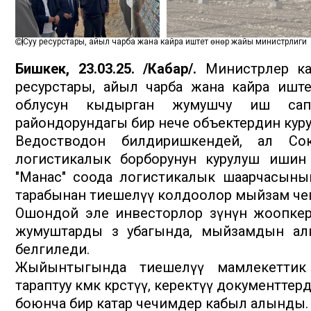
Суу ресурстары, айыл чарба жана кайра иштетүү өнөр жайы министрлиги
Бишкек, 23.03.25. /Кабар/.
Министрлер каб
ресурстары, айыл чарба жана кайра иштет
облусун кыдырган жумушчу иш сапа
райондорундагы бир нече объектердин кур
Ведостводон билдиришкендей, ал Сок
логистикалык борборунун курулуш ишин
"Манас" соода логистикалык шаарчасыны
тарабынан тиешелүү колдоолор мыйзам чеги
Ошондой эле инвесторлор өзүнүн жоопкер
жумуштарды өз убагында, мыйзамдын ал
белгиледи.
Жыйынтыгында тиешелүү мамлекеттик 
тараптуу көмөк көрсөтүү, керектүү документте
боюнча бир катар чечимдер кабыл алынды.