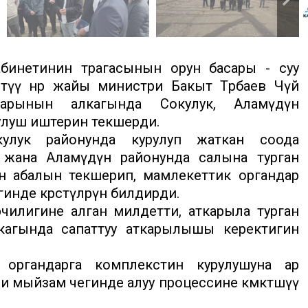
инетинин төрагасынын орун басары - суу
үү өнөр жайы министри Бакыт Төрөбаев Чүй
рынын алкагында Сокулук, Аламүдүн
улуш иштерин текшерди.
улук районунда курулуп жаткан соода
 жана Аламүдүн районунда салына турган
н абалын текшерип, мамлекеттик органдар
нде көрсөтүлөрүн билдирди.
чилигине алган милдетти, аткарыла турган
кагында сапаттуу аткарылышы керектигин
органдарга комплекстин курулушуна ар
рди мыйзам чегинде алуу процессине көмөктөшүү