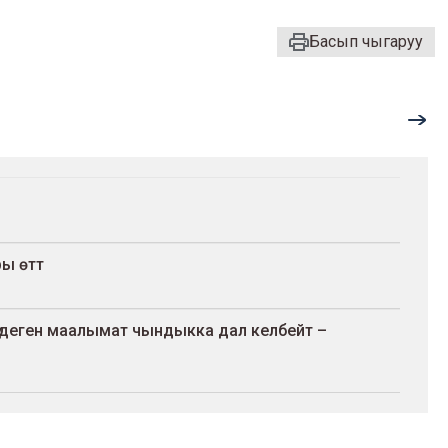
Басып чыгаруу
ы өттү
ү деген маалымат чындыкка дал келбейт –