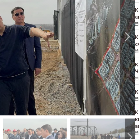
К
а
К
с
К
Ч
К
К
к
а