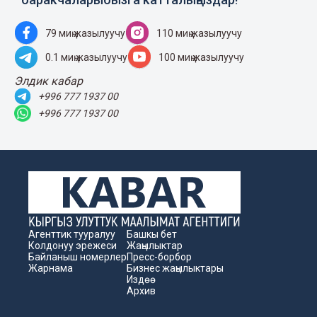
79 миң жазылуучу
110 миң жазылуучу
0.1 миң жазылуучу
100 миң жазылуучу
Элдик кабар
+996 777 1937 00
+996 777 1937 00
Агенттик тууралуу
Башкы бет
Колдонуу эрежеси
Жаңылыктар
Байланыш номерлер
Пресс-борбор
Жарнама
Бизнес жаңылыктары
Издөө
Архив