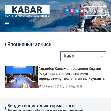
Кыр
Япониянын элчиси
Адылбек Касымалиев менен Хидэки
Года кыргыз-япон өнөктөштүгүн
тереңдетүүнүн келечегин талкуулашты
29 Январь 2025
21:35
1759
Биздин социалдык тармактагы
баракчаларыбызга катталыңыздар!