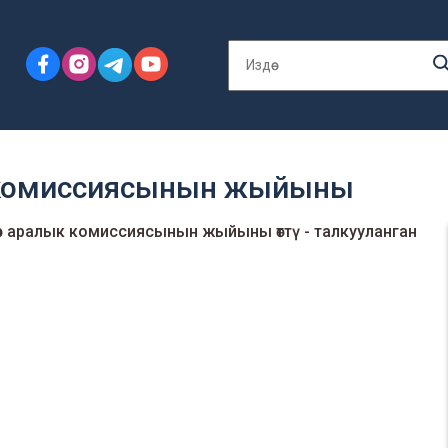
ык комиссиясынын жыйыны
өр аралык комиссиясынын жыйыны өттү - талкууланган