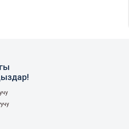
агы
ңыздар!
учу
уучу