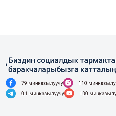
Биздин социалдык тармакт
баракчаларыбызга катталы
79 миң жазылуучу
110 миң жазылу
0.1 миң жазылуучу
100 миң жазыл