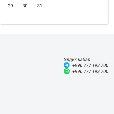
29
30
31
Июль
2020
Август
2019
Сентябрь
2018
Октябрь
2017
Ноябрь
2016
Декабрь
2015
Элдик кабар
+996 777 193 700
+996 777 193 700