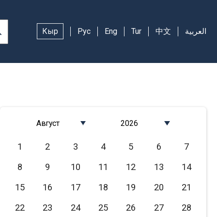
Кыр
Рус
Eng
Tur
中文
العربية
Август
2026
Январь
2026
1
2
3
4
5
6
7
Февраль
2025
8
9
10
11
12
13
14
Март
2024
Апрель
2023
15
16
17
18
19
20
21
Май
2022
22
23
24
25
26
27
28
Июнь
2021