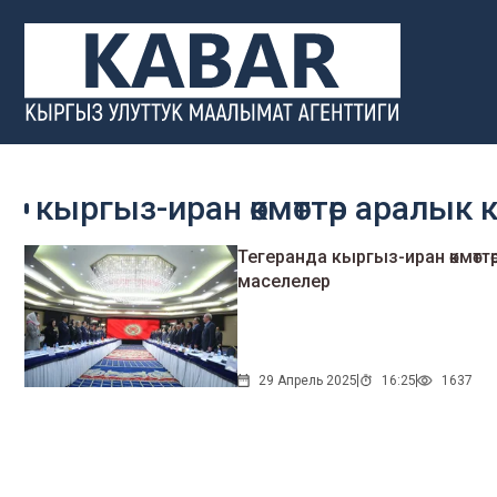
кыргыз-иран өкмөттөр арал
Тегеранда кыргыз-иран өкмөтт
маселелер
29 Апрель 2025
16:25
1637