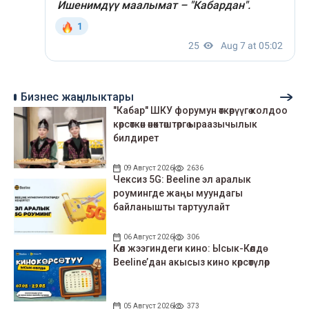
Бизнес жаңылыктары
"Кабар" ШКУ форумун өткөрүүгө колдоо
көрсөткөн өнөктөштөргө ыраазычылык
билдирет
09 Август 2026
2636
Чексиз 5G: Beeline эл аралык
роумингде жаңы муундагы
байланышты тартуулайт
06 Август 2026
306
Көл жээгиндеги кино: Ысык-Көлдө
Beeline’дан акысыз кино көрсөтүлөр
05 Август 2026
373