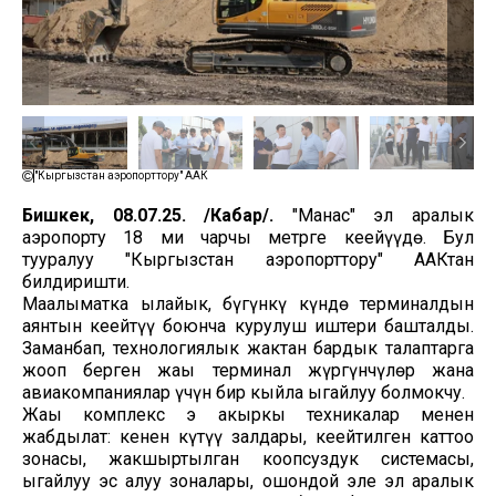
"Кыргызстан аэропорттору" ААК
Бишкек, 08.07.25. /Кабар/.
"Манас" эл аралык
аэропорту 18 миң чарчы метрге кеңейүүдө. Бул
тууралуу "Кыргызстан аэропорттору" ААКтан
билдиришти.
Маалыматка ылайык, бүгүнкү күндө терминалдын
аянтын кеңейтүү боюнча курулуш иштери башталды.
Заманбап, технологиялык жактан бардык талаптарга
жооп берген жаңы терминал жүргүнчүлөр жана
авиакомпаниялар үчүн бир кыйла ыңгайлуу болмокчу.
Жаңы комплекс эң акыркы техникалар менен
жабдылат: кенен күтүү залдары, кеңейтилген каттоо
зонасы, жакшыртылган коопсуздук системасы,
ыңгайлуу эс алуу зоналары, ошондой эле эл аралык