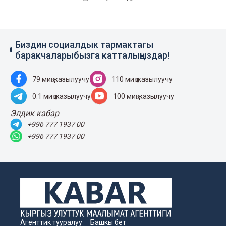
Биздин социалдык тармактагы
баракчаларыбызга катталыңыздар!
79 миң жазылуучу
110 миң жазылуучу
0.1 миң жазылуучу
100 миң жазылуучу
Элдик кабар
+996 777 1937 00
+996 777 1937 00
Агенттик тууралуу
Башкы бет