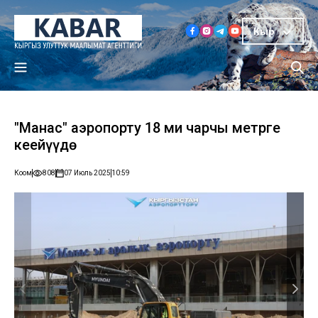
Кыр
"Манас" аэропорту 18 миң чарчы метрге
кеңейүүдө
Коом
808
07 Июль 2025
10:59