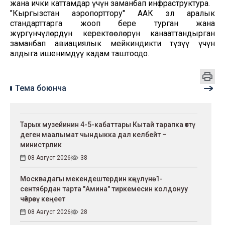
жана ички каттамдар үчүн заманбап инфраструктура.
"Кыргызстан аэропорттору" ААК эл аралык
стандарттарга жооп бере турган жана
жүргүнчүлөрдүн керектөөлөрүн канааттандырган
заманбап авиациялык мейкиндикти түзүү үчүн
алдыга ишенимдүү кадам таштоодо.
Тема боюнча
Тарых музейинин 4-5-кабаттары Кытай тарапка өттү
деген маалымат чындыкка дал келбейт –
министрлик
08 Август 2026
38
Москвадагы мекендештердин көңүлүнө: 1-
сентябрдан тарта "Амина" тиркемесин колдонуу
чөйрөсү кеңеет
08 Август 2026
28