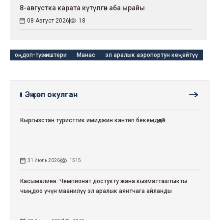
8-августка карата күтүлгөн аба ырайы
08 Август 2026
18
оңдоп-түзөө иштери
Манас
эл аралык аэропортун кеңейтүү
Эң көп окулган
Кыргызстан туристтик имиджин кантип бекемдөөдө?
31 Июль 2026
1515
Касымалиев: Чемпионат достукту жана кызматташтыкты
чыңдоо үчүн маанилүү эл аралык аянтчага айланды