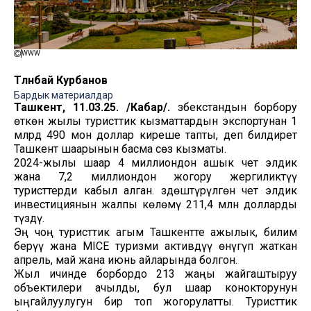
WWW
Төлөнбай Курбанов
Бардык материалдар
Ташкент, 11.03.25. /Кабар/.
Өзбекстандын борбору
өткөн жылы туристтик кызматтардын экспортунан 1
млрд 490 мон доллар киреше тапты, деп билдирет
Ташкент шаарынын басма сөз кызматы.
2024-жылы шаар 4 миллиондон ашык чет элдик
жана 7,2 миллиондон жогору жергиликтүү
туристтерди кабыл алган. Өздөштүрүлгөн чет элдик
инвестициянын жалпы көлөмү 211,4 млн долларды
түздү.
Эң чоң туристтик агым Ташкентте ажылык, билим
берүү жана MICE туризми активдүү өнүгүп жаткан
апрель, май жана июнь айларында болгон.
Жыл ичинде борбордо 213 жаңы жайгаштыруу
объектилери ачылды, бул шаар конокторунун
ыңгайлуулугун бир топ жогорулатты. Туристтик