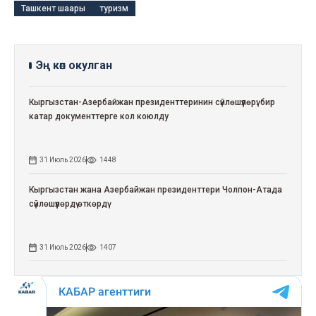
Ташкент шаары
туризм
Эң көп окулган
Кыргызстан-Азербайжан президенттеринин сүйлөшүүлөрү: бир
катар документтерге кол коюлду
31 Июль 2026
1448
Кыргызстан жана Азербайжан президенттери Чолпон-Атада
сүйлөшүүлөрдү өткөрдү
31 Июль 2026
1407