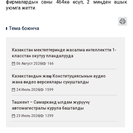
фирмалардын саны 464кө өсүп, 2 миңден ашык
уюмга жетти.
Тема боюнча
Казакстан мектептеринде жасалма интеллектти 1-
класстан окутуу пландалууда
06 Август 2026
166
Казакстандын жаңы Конституциясынын аудио
жана видео версиялары сунушталды
24 Июль 2026
1599
Ташкент – Самарканд ылдам жүрүүчү
автомагистралы курула башталды
23 Июль 2026
1299