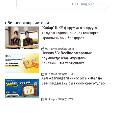
Бизнес жаңылыктары
"Кабар" ШКУ форумун өткөрүүгө
колдоо көрсөткөн өнөктөштөргө
ыраазычылык билдирет
09 Август 2026
2338
Чексиз 5G: Beeline эл аралык
роумингде жаңы муундагы
байланышты тартуулайт
06 Август 2026
193
Көл жээгиндеги кино: Ысык-Көлдө
Beeline’дан акысыз кино көрсөтүлөр
05 Август 2026
269