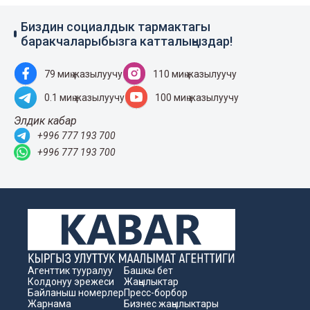
Биздин социалдык тармактагы
баракчаларыбызга катталыңыздар!
79 миң жазылуучу
110 миң жазылуучу
0.1 миң жазылуучу
100 миң жазылуучу
Элдик кабар
+996 777 193 700
+996 777 193 700
Агенттик тууралуу
Башкы бет
Колдонуу эрежеси
Жаңылыктар
Байланыш номерлер
Пресс-борбор
Жарнама
Бизнес жаңылыктары