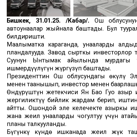
Бишкек, 31.01.25. /Кабар/.
Ош облусунун
автоунаалар жыйнала баштады. Бул туура
билдиришти.
Маалыматка караганда, унааларды алды
пландалууда. Завод сырткы инвесторлор т
Суунун Ынтымак айылында мурдагы т
ишмердүүлүгүн жүргүзүп баштады.
Президенттин Ош облусундагы өкүлү Э
менен таанышып, инвестор менен баарлашы
Өндүрүштүн жетекчиси Ян Бао Гуо азыр и
жергиликтүү бийлик жардам берип, иштин
айтты. Ошондой эле келечекте азыркы иш
жана жеңил унааларды чогултуу үчүн атай
планы талкууланды.
Бүгүнкү күндө ишканада жеңил жүк ташу