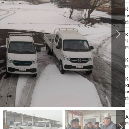
К
с
К
Ч
К
К
к
а
Т
А