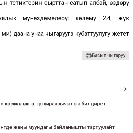
н тетиктерин сырттан сатып албай, өздөрү
калык мүнөздөмөлөрү: көлөмү 2.4, жүк
иң) даана унаа чыгарууга кубаттуулугу жетет
Басып чыгаруу
о көрсөткөн өнөктөштөргө ыраазычылык билдирет
умингде жаңы муундагы байланышты тартуулайт