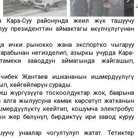
 Кара-Суу районунда жеңил жүк ташуучу
луу президенттин аймактагы өкүлчүлүгүнөн
да ички рынокко жана экспортко чыгаруу
арабынан негизделип, азыркы учурда Кара-
амеки заводдун аймагында жайгашып,
лчибек Жантаев ишкананын ишмердүүлүгү
п, көйгөйлөрүн сурады.
ш жүргүзүүгө тоскоолдуктар жок, баарына
 алга жылуусуна көмөк көрсөтүп жатканын
мердүүлүктү кеңейтип, кошумча электробус
ын жер бөлүнүп, бирдиктүү ири завод куруу
учу унаалар чогултулуп жатат. Тетиктер