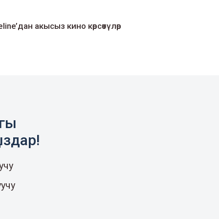
line’дан акысыз кино көрсөтүлөр
агы
ыздар!
учу
уучу