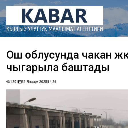
Ош облусунда чакан жү
чыгарыла баштады
1201
31 Январь 2025
14:26