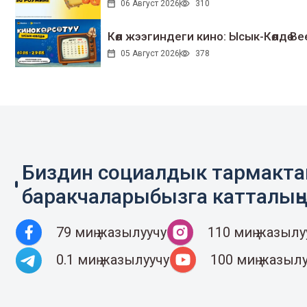
06 Август 2026
310
Көл жээгиндеги кино: Ысык-Көлдө Bee
05 Август 2026
378
Биздин социалдык тармакт
баракчаларыбызга катталың
79 миң жазылуучу
110 миң жазылу
0.1 миң жазылуучу
100 миң жазыл