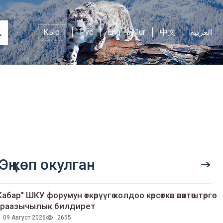
Кыр
Рус
Eng
Tur
中文
العربية
Эң көп окулган
Кабар" ШКУ форумун өткөрүүгө колдоо көрсөткөн өнөктөштөргө
раазычылык билдирет
09 Август 2026
2655