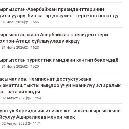
ыргызстан-Азербайжан президенттеринин
үйлөшүүлөрү: бир катар документтерге кол коюлду
31 Июль 2026
1665
ыргызстан жана Азербайжан президенттери
олпон-Атада сүйлөшүүлөрдү өткөрдү
31 Июль 2026
1623
ыргызстан туристтик имиджин кантип бекемдөөдө?
31 Июль 2026
1520
асымалиев: Чемпионат достукту жана
ызматташтыкты чыңдоо үчүн маанилүү эл аралык
янтчага айланды
02 Август 2026
1254
үштүк Кореяда ийгиликке жетишкен кыргыз кызы
йсулуу Аширалиева менен маек
02 Август 2026
1171