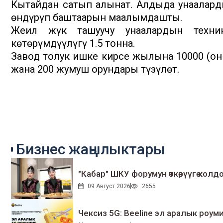
Кытайдан сатып алынат. Алдыда унааларды
өндүрүп баштаарын маалымдашты.
Жеңил жүк ташуучу унаалардын техни
көтөрүмдүүлүгү 1.5 тонна.
Завод толук ишке кирсе жылына 10000 (он м
жана 200 жумуш орундары түзүлөт.
Бизнес жаңылыктары
"Кабар" ШКУ форумун өткөрүүгө колдо
09 Август 2026
2655
Чексиз 5G: Beeline эл аралык ро