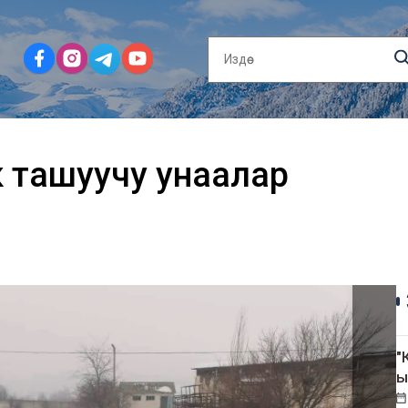
к ташуучу унаалар
"
ы