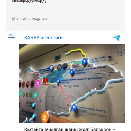
сүйлөшүүлөрдү өткөрдү
31 Июль 2026
1405