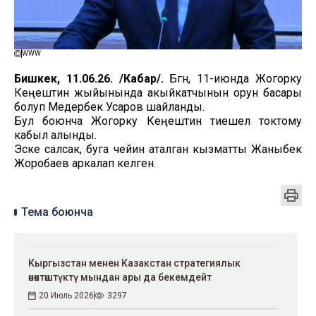
WWW
Бишкек, 11.06.26. /Кабар/.
Бүгүн, 11-июнда Жогорку
Кеңештин жыйынында акыйкатчынын орун басары
болуп Медербек Усаров шайланды.
Бул боюнча Жогорку Кеңештин тиешелүү токтому
кабыл алынды.
Эске салсак, буга чейин аталган кызматты Жаныбек
Жоробаев аркалап келген.
Тема боюнча
Кыргызстан менен Казакстан стратегиялык
өнөктөштүктү мындан ары да бекемдейт
20 Июль 2026
3297