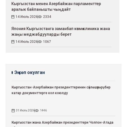
Кыргызстан менен Азербайжан парламенттер
аралык байланышты чыңдайт
14 Июль 2026
2334
Япония Кыргызстанга заманбап көчмө клиника жана
жаңы меджабдууларды берет
14 Июль 2026
1067
Эң көп окулган
Кыргызстан-Азербайжан президенттеринин сүйлөшүүлөрү: бир
катар документтерге кол коюлду
31 Июль 2026
1446
Кыргызстан жана Азербайжан президенттери Чолпон-Атада