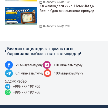
06 Август 2026
192
Көл жээгиндеги кино: Ысык-Көлдө
Beeline’дан акысыз кино көрсөтүлөр
05 Август 2026
268
Биздин социалдык тармактагы
баракчаларыбызга катталыңыздар!
79 миң жазылуучу
110 миң жазылуучу
0.1 миң жазылуучу
100 миң жазылуучу
Элдик кабар
+996 777 193 700
+996 777 193 700