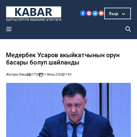
Кыр
Медербек Усаров акыйкатчынын орун
басары болуп шайланды
Жогорку Кеңеш
1735
11 Июнь 2026
17:40