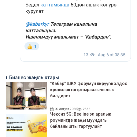
Бизнес жаңылыктары
"Кабар" ШКУ форумун өткөрүүгө колдоо
көрсөткөн өнөктөштөргө ыраазычылык
билдирет
09 Август 2026
2336
Чексиз 5G: Beeline эл аралык
роумингде жаңы муундагы
байланышты тартуулайт