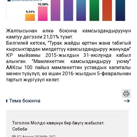
Жалпысынан өлкө боюнча камсыздандыруунун
камтуу деңгээли 21,01% түзөт.
Белгилей кетсек, "Турак жайды өрттөн жана табигый
кырсыктардан милдеттүү камсыздандыруу жөнүндө"
КР мыйзамы 2015-жылдын 31-июлунда кабыл
алынган. "Мамлекеттик камсыздандыруу уюму"
ААКсы 100 пайыз мамлекеттин уставдык капиталы
менен түзүлүп, өз ишин 2016-жылдын 5-февралынан
тартып жүргүзүп келет.
Тема боюнча
Тоголок Молдо көчөсүнүн бир бөлүгү жабылат.
Себеби