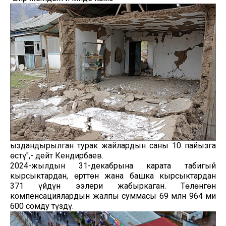
ыздандырылган турак жайлардын саны 10 пайызга
өстү",- дейт Кендирбаев.
2024-жылдын 31-декабрына карата табигый
кырсыктардан, өрттөн жана башка кырсыктардан
371 үйдүн ээлери жабыркаган. Төлөнгөн
компенсациялардын жалпы суммасы 69 млн 964 миң
600 сомду түздү.