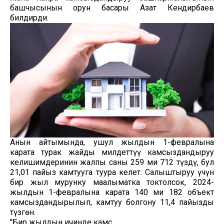
башчысынын орун басары Азат Кендирбаев
билдирди.
Анын айтымында, ушул жылдын 1-февралына
карата турак жайды милдеттүү камсыздандыруу
келишимдеринин жалпы саны 259 миң 712 түздү, бул
21,01 пайыз камтууга туура келет. Салыштыруу үчүн
бир жыл мурунку маалыматка токтолсок, 2024-
жылдын 1-февралына карата 140 миң 182 объект
камсыздандырылып, камтуу болгону 11,4 пайызды
түзгөн.
"Бир жылдын ичинде камс