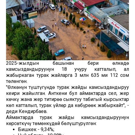
2025-жылдын башынан бери өлкөдө
камсыздандыруунун 18 учуру катталып, ал
жабыркаган турак жайларга 3 млн 635 миң 112 сом
төлөнгөн.
"Өлкөнүн түштүгүндө турак жайды камсыздандыруу
кеңири жайылган. Анткени бул аймактарда сел, жер
көчкү жана жер титирөө сыяктуу табигый кырсыктар
көп катталып, турак үйлөр да көбүрөөк жабыркайт", -
деди Кендирбаев.
Аймактарда турак жайды камсыздандыруунун
көрсөткүчү төмөнкүдөй бөлүштүрүлгөн:
Бишкек - 9,34%;