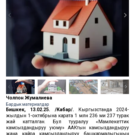
Чолпон Жумалиева
Бардык материалдар
Бишкек, 13.02.25. /Кабар/.
Кыргызстанда 2024-
жылдын 1-октябрына карата 1 млн 236 миң 237 турак
жай катталган. Бул тууралуу «Мамлекеттик
камсыздандыруу уюму» ААКтын камсыздандыруу
жана кайра камсыздандыруу башкармалыгынын