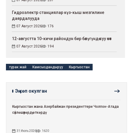
07 Август 2026
207
Гидроэлектр станциялар күз-кыш мезгилине
даярдалууда
07 Август 2026
176
12-августта 10-кичи райондун бир бөлүгүндө суу өчөт
07 Август 2026
194
турак жай
Камсыздандыруу
Кыргызстан
Эң көп окулган
Кыргызстан жана Азербайжан президенттери Чолпон-Атада
сүйлөшүүлөрдү өткөрдү
31 Июль 2026
1620