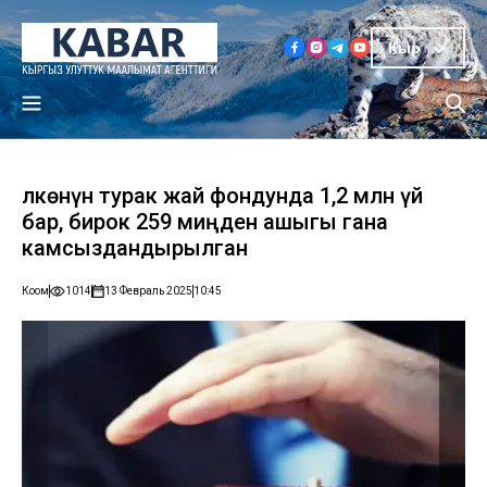
Кыр
Өлкөнүн турак жай фондунда 1,2 млн үй
бар, бирок 259 миңден ашыгы гана
камсыздандырылган
Коом
1014
13 Февраль 2025
10:45