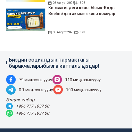
06 Август 2026
306
Көл жээгиндеги кино: Ысык-Көлдө
Beeline’дан акысыз кино көрсөтүлөр
05 Август 2026
373
Биздин социалдык тармактагы
баракчаларыбызга катталыңыздар!
79 миң жазылуучу
110 миң жазылуучу
0.1 миң жазылуучу
100 миң жазылуучу
Элдик кабар
+996 777 1937 00
+996 777 1937 00