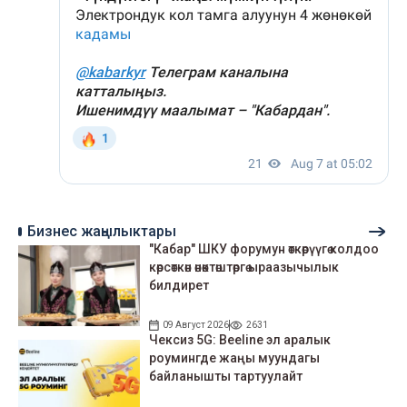
Бизнес жаңылыктары
"Кабар" ШКУ форумун өткөрүүгө колдоо
көрсөткөн өнөктөштөргө ыраазычылык
билдирет
09 Август 2026
2631
Чексиз 5G: Beeline эл аралык
роумингде жаңы муундагы
байланышты тартуулайт