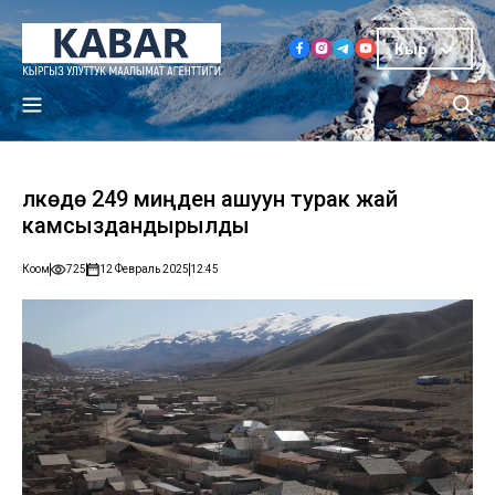
Кыр
Өлкөдө 249 миңден ашуун турак жай
камсыздандырылды
Коом
725
12 Февраль 2025
12:45