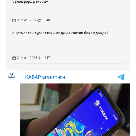
сүйлөшүүлөрдү өткөрдү
31 Июль 2026
1548
Кыргызстан туристтик имиджин кантип бекемдөөдө?
31 Июль 2026
1447