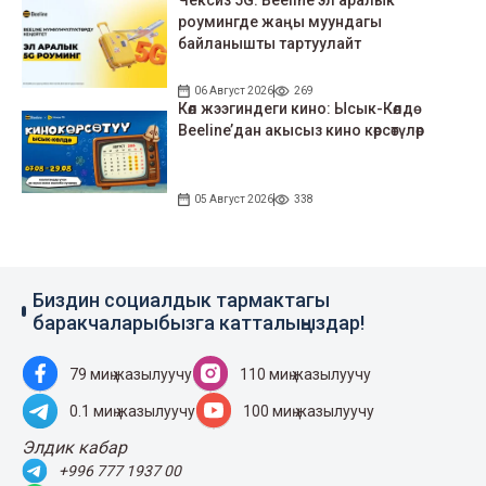
Чексиз 5G: Beeline эл аралык
роумингде жаңы муундагы
байланышты тартуулайт
06 Август 2026
269
Көл жээгиндеги кино: Ысык-Көлдө
Beeline’дан акысыз кино көрсөтүлөр
05 Август 2026
338
Биздин социалдык тармактагы
баракчаларыбызга катталыңыздар!
79 миң жазылуучу
110 миң жазылуучу
0.1 миң жазылуучу
100 миң жазылуучу
Элдик кабар
+996 777 1937 00