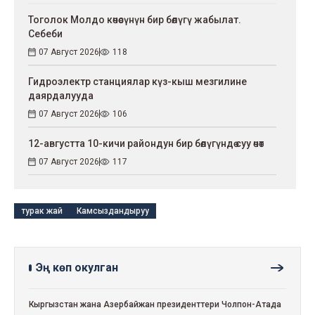
Тоголок Молдо көчөсүнүн бир бөлүгү жабылат.
Себеби
07 Август 2026
118
Гидроэлектр станциялар күз-кыш мезгилине
даярдалууда
07 Август 2026
106
12-августта 10-кичи райондун бир бөлүгүндө суу өчөт
07 Август 2026
117
турак жай
Камсыздандыруу
Эң көп окулган
Кыргызстан жана Азербайжан президенттери Чолпон-Атада