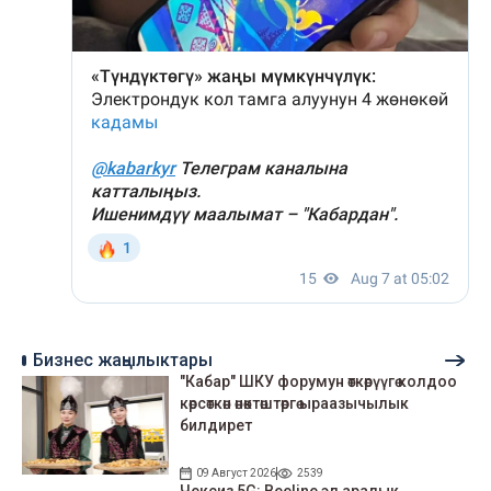
Бизнес жаңылыктары
"Кабар" ШКУ форумун өткөрүүгө колдоо
көрсөткөн өнөктөштөргө ыраазычылык
билдирет
09 Август 2026
2539