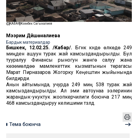
KABAR
Жээнбек Сагыналиев
Мээрим Дүйшөналиева
Бардык материалдар
Бишкек, 12.02.25. /Кабар/.
Бүгүнкү күндө өлкөдө 249
миңден ашуун турак жай камсыздандырылды. Бул
тууралуу Финансы рыногун жөнгө салуу жана
көзөмөлдөө мамлекеттик кызматынын төрагасы
Марат Пирназаров Жогорку Кеңештин жыйынында
билдирди.
Анын айтымында, учурда 249 миң 538 турак жай
камсыздандырылды. Ал эми автоунаа ээлеринин
жарандык-укуктук жоопкерчилиги боюнча 217 миң
468 камсыздандыруу келишими түзүлдү.
Тема боюнча