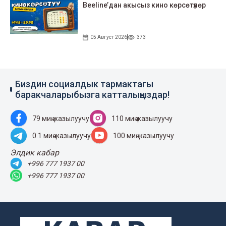
Beeline’дан акысыз кино көрсөтүлөр
05 Август 2026
373
Биздин социалдык тармактагы
баракчаларыбызга катталыңыздар!
79 миң жазылуучу
110 миң жазылуучу
0.1 миң жазылуучу
100 миң жазылуучу
Элдик кабар
+996 777 1937 00
+996 777 1937 00