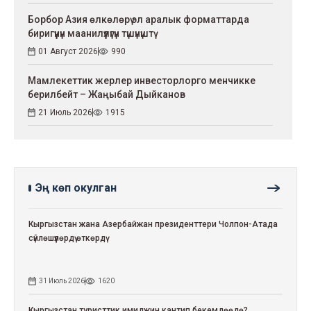
Борбор Азия өлкөлөрү эл аралык форматтарда
биригүүнүн маанилүүлүгүн түшүнүштү
01 Август 2026
990
Мамлекеттик жерлер инвесторлорго менчикке
берилбейт – Жаңыбай Дыйканов
21 Июль 2026
1915
Эң көп окулган
Кыргызстан жана Азербайжан президенттери Чолпон-Атада
сүйлөшүүлөрдү өткөрдү
31 Июль 2026
1620
Кыргызстан туристтик имиджин кантип бекемдөөдө?