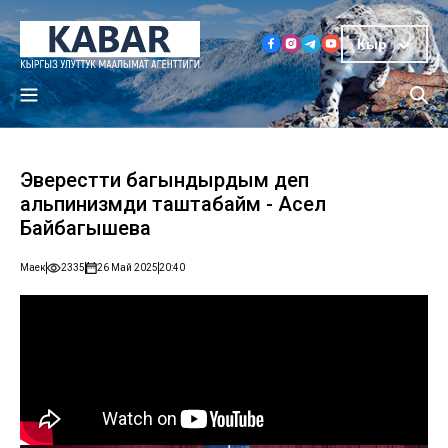
Кыр
Эверестти багындырдым деп
альпинизмди таштабайм - Асел
Байбагышева
Маек
2335
26 Май 2025
20:40