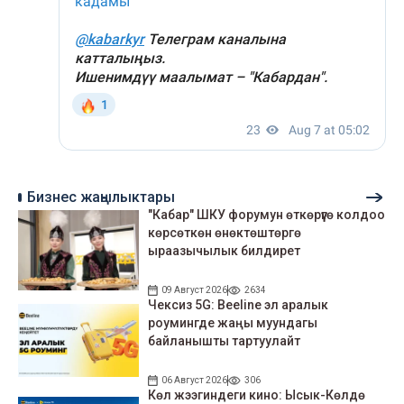
Бизнес жаңылыктары
"Кабар" ШКУ форумун өткөрүүгө колдоо
көрсөткөн өнөктөштөргө
ыраазычылык билдирет
09 Август 2026
2634
Чексиз 5G: Beeline эл аралык
роумингде жаңы муундагы
байланышты тартуулайт
06 Август 2026
306
Көл жээгиндеги кино: Ысык-Көлдө