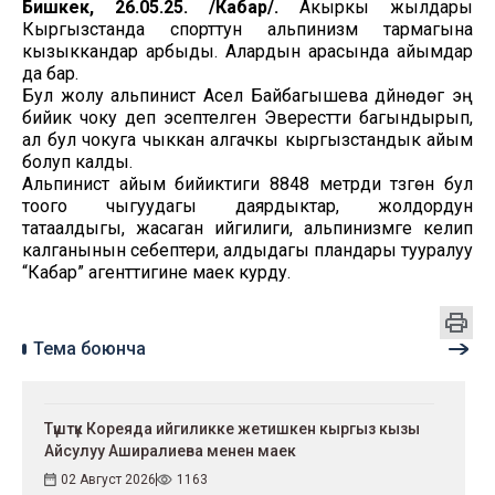
Бишкек, 26.05.25. /Кабар/.
Акыркы жылдары
Кыргызстанда спорттун альпинизм тармагына
кызыккандар арбыды. Алардын арасында айымдар
да бар.
Бул жолу альпинист Асел Байбагышева дүйнөдөгү эң
бийик чоку деп эсептелген Эверестти багындырып,
ал бул чокуга чыккан алгачкы кыргызстандык айым
болуп калды.
Альпинист айым бийиктиги 8848 метрди түзгөн бул
тоого чыгуудагы даярдыктар, жолдордун
татаалдыгы, жасаган ийгилиги, альпинизмге келип
калганынын себептери, алдыдагы пландары тууралуу
“Кабар” агенттигине маек курду.
Тема боюнча
Түштүк Кореяда ийгиликке жетишкен кыргыз кызы
Айсулуу Аширалиева менен маек
02 Август 2026
1163