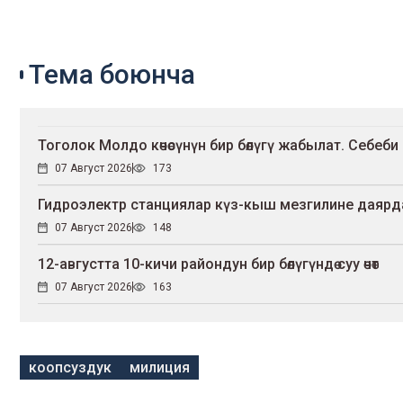
Тема боюнча
Тоголок Молдо көчөсүнүн бир бөлүгү жабылат. Себеби
07 Август 2026
173
Гидроэлектр станциялар күз-кыш мезгилине даярд
07 Август 2026
148
12-августта 10-кичи райондун бир бөлүгүндө суу өчөт
07 Август 2026
163
коопсуздук
милиция