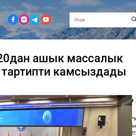
20дан ашык массалык
 тартипти камсыздады
"
ы