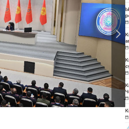
Ы
р
К
а
К
с
К
Ч
К