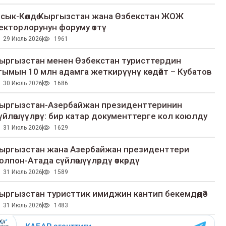
сык-Көлдө Кыргызстан жана Өзбекстан ЖОЖ
екторлорунун форуму өттү
29 Июль 2026
1961
ыргызстан менен Өзбекстан туристтердин
гымын 10 млн адамга жеткирүүнү көздөйт – Кубатов
30 Июль 2026
1686
ыргызстан-Азербайжан президенттеринин
үйлөшүүлөрү: бир катар документтерге кол коюлду
31 Июль 2026
1629
ыргызстан жана Азербайжан президенттери
олпон-Атада сүйлөшүүлөрдү өткөрдү
31 Июль 2026
1589
ыргызстан туристтик имиджин кантип бекемдөөдө?
31 Июль 2026
1483