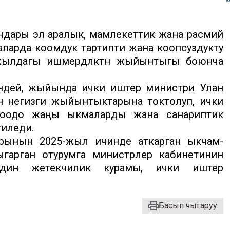
ндары эл аралык, мамлекеттик жана расмий
ларда коомдук тартипти жана коопсуздукту
ылдагы ишмердүүлүктүн жыйынтыгы боюнча
ндей, жыйында ички иштер министри Улан
ин негизги жыйынтыктарына токтолуп, ички
доодо жаңы ыкмаларды жана санариптик
гиледи.
арынын 2025-жыл ичинде аткарган ыкчам-
ыгарган отурумга министрлер кабинетинин
дин жетекчилик курамы, ички иштер
Басып чыгаруу