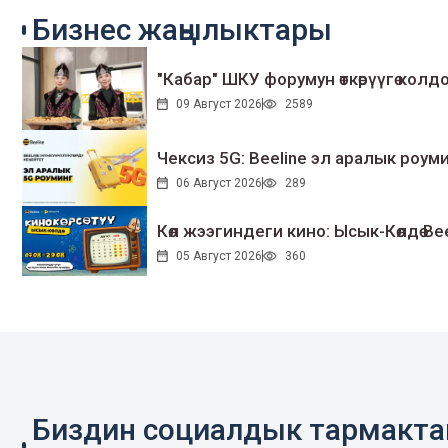
Бизнес жаңылыктары
"Кабар" ШКУ форумун өткөрүүгө колдо
09 Август 2026
2589
Чексиз 5G: Beeline эл аралык ро
06 Август 2026
289
Көл жээгиндеги кино: Ысык-Көлдө Bee
05 Август 2026
360
Биздин социалдык тармакт