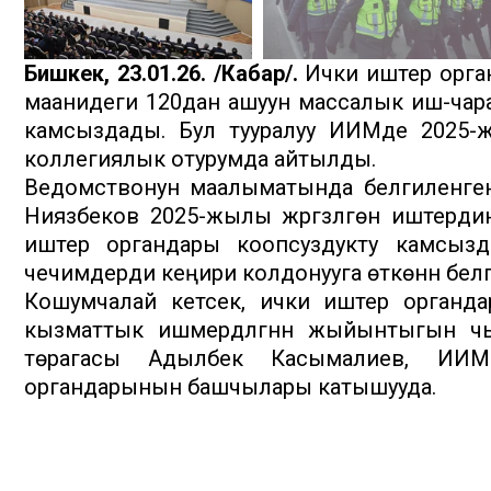
Бишкек, 23.01.26. /Кабар/.
Ички иштер орга
маанидеги 120дан ашуун массалык иш-чара
камсыздады. Бул тууралуу ИИМде 2025-ж
коллегиялык отурумда айтылды.
Ведомствонун маалыматында белгиленге
Ниязбеков 2025-жылы жүргүзүлгөн иштерд
иштер органдары коопсуздукту камсыз
чечимдерди кеңири колдонууга өткөнүн бел
Кошумчалай кетсек, ички иштер органд
кызматтык ишмердүүлүгүнүн жыйынтыгын ч
төрагасы Адылбек Касымалиев, ИИМ
органдарынын башчылары катышууда.