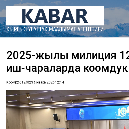
2025-жылы милиция 1
иш-чараларда коомдук
Коом
612
23 Январь 2026
12:14