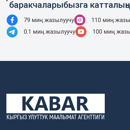
баракчаларыбызга катталың
79 миң жазылуучу
110 миң жазы
0.1 миң жазылуучу
100 миң жаз