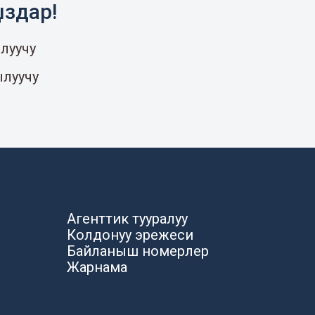
ыздар!
луучу
ылуучу
Агенттик тууралуу
Колдонуу эрежеси
Байланыш номерлер
Жарнама