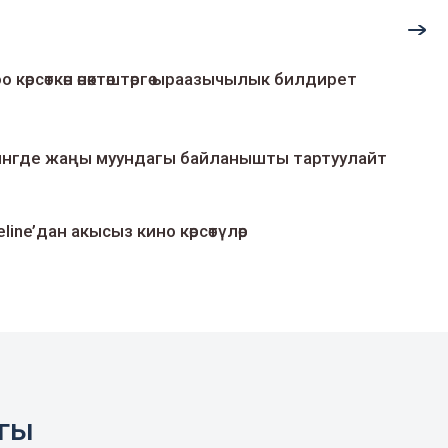
о көрсөткөн өнөктөштөргө ыраазычылык билдирет
умингде жаңы муундагы байланышты тартуулайт
line’дан акысыз кино көрсөтүлөр
агы