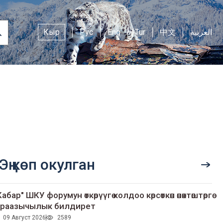
Кыр
Рус
Eng
Tur
中文
العربية
Эң көп окулган
Кабар" ШКУ форумун өткөрүүгө колдоо көрсөткөн өнөктөштөргө
раазычылык билдирет
09 Август 2026
2589